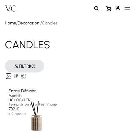
Home
/
Decorazioni
/
Candles
CANDLES
FILTRI
(0)
Entasi Diffuser
Monitillo
HC.LO.C01.TR
Tempi di fornitura 8 settimane
732 €
+ 2 opzioni