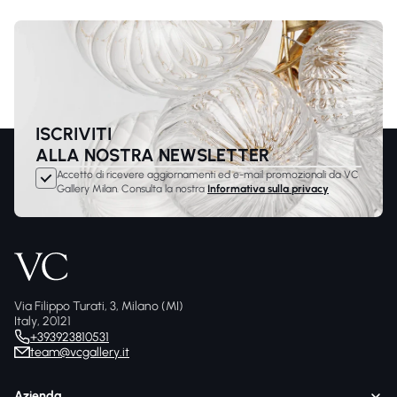
ISCRIVITI
ALLA NOSTRA NEWSLETTER
Accetto di ricevere aggiornamenti ed e-mail promozionali da VC
Gallery Milan. Consulta la nostra
Informativa sulla privacy
Via Filippo Turati, 3, Milano (MI)
Italy, 20121
+393923810531
team@vcgallery.it
Azienda