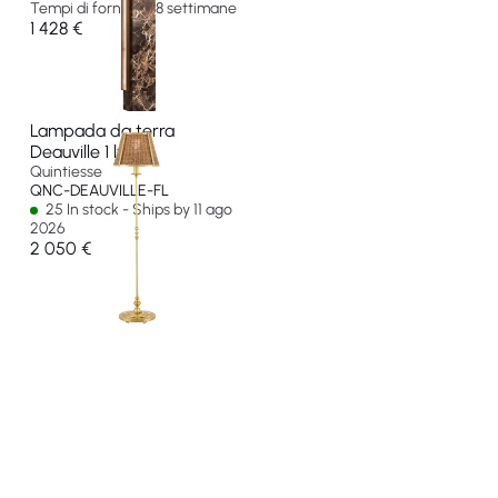
Tempi di fornitura 8 settimane
1 428 €
Lampada da terra
Deauville 1 lt
Quintiesse
QNC-DEAUVILLE-FL
25 In stock - Ships by 11 ago
2026
2 050 €