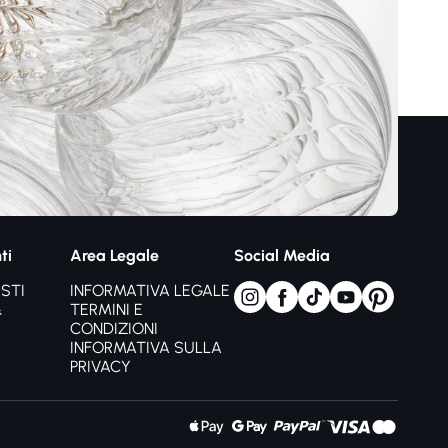
era conviviale,
rzioni spazi
lazione intensità
ment
a
ti
Area Legale
Social Media
STI
INFORMATIVA LEGALE
&
TERMINI E
mento scultoreo
CONDIZIONI
INFORMATIVA SULLA
PRIVACY
do
enti delicati.