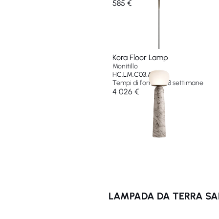
585 €
Kora Floor Lamp
Monitillo
HC.LM.C03.A
Tempi di fornitura 8 settimane
4 026 €
LAMPADA DA TERRA SAL