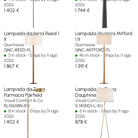
2026
2026
1 402 €
1 744 €
Lampada da terra Reed 1
Lampada da terra Mitford
lt
1 lt
Quintiesse
Quintiesse
QNC-REED-FL
QNC-MITFORD-FL
3 In stock - Ships by 11 ago
46 In stock - Ships by 11 ago
2026
2026
1 867 €
1 391 €
Lampada da Terra
Lampada da Terra
Farmacia Fairfield
Dauphine
Visual Comfort & Co
Visual Comfort & Co
RL11165BN-EU
S 1400GI-L-EU
8 In stock - Ships by 01 ago
5 In stock - Ships by 11 ago
2026
2026
1 402 €
878 €