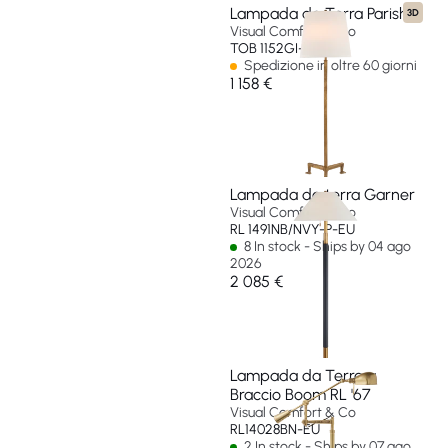
Lampada da Terra Parish
3D
Visual Comfort & Co
TOB 1152GI-L-EU
Spedizione in oltre 60 giorni
1 158 €
Lampada da terra Garner
Visual Comfort & Co
RL 1491NB/NVY-P-EU
8 In stock - Ships by 04 ago
2026
2 085 €
Lampada da Terra a
Braccio Boom RL '67
Visual Comfort & Co
RL14028BN-EU
2 In stock - Ships by 07 ago