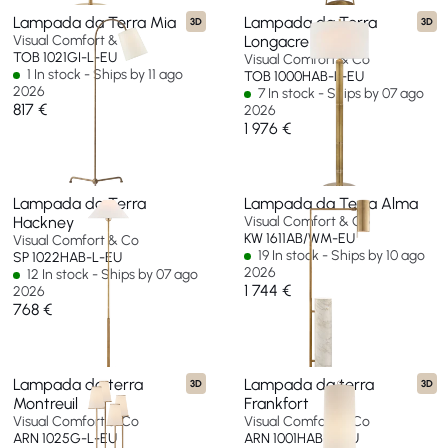
Lampada da Terra Mia
Lampada da Terra
3D
3D
Visual Comfort & Co
Longacre
TOB 1021GI-L-EU
Visual Comfort & Co
1 In stock - Ships by 11 ago
TOB 1000HAB-L-EU
2026
7 In stock - Ships by 07 ago
817 €
2026
1 976 €
Lampada da Terra
Lampada da Terra Alma
Hackney
Visual Comfort & Co
KW 1611AB/WM-EU
Visual Comfort & Co
19 In stock - Ships by 10 ago
SP 1022HAB-L-EU
2026
12 In stock - Ships by 07 ago
1 744 €
2026
768 €
Lampada da terra
Lampada da terra
3D
3D
Montreuil
Frankfort
Visual Comfort & Co
Visual Comfort & Co
ARN 1025G-L-EU
ARN 1001HAB-L-EU