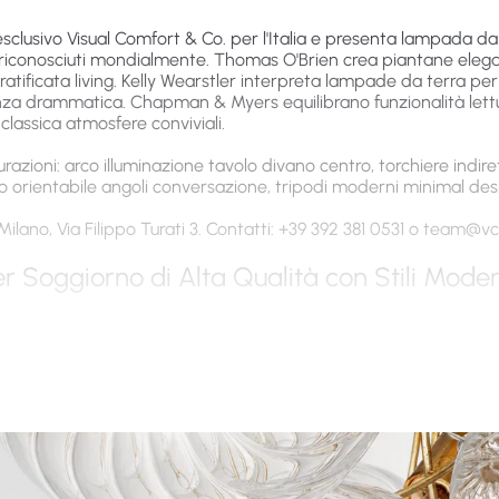
esclusivo Visual Comfort & Co. per l'Italia e presenta lampada da
ù riconosciuti mondialmente. Thomas O'Brien crea piantane eleg
atificata living. Kelly Wearstler interpreta lampade da terra p
nza drammatica. Chapman & Myers equilibrano funzionalità lett
classica atmosfere conviviali.
azioni: arco illuminazione tavolo divano centro, torchiere indiret
io orientabile angoli conversazione, tripodi moderni minimal de
ano, Via Filippo Turati 3. Contatti: +39 392 381 0531 o
team@vcga
 Soggiorno di Alta Qualità con Stili Moder
erra collezione VC Gallery Milan è costruita con materiali prem
ual Comfort & Co. Qualità artigianalità.
ccio basi pesanti stabilità finiture spazzolate lucidate, legni pr
re organico, acciaio strutture portanti resistenza curvature arc
um diffusione ottimale.