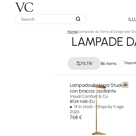
IL
Home
/
Lampade da Terra di Design per So
LAMPADE D
Disponi
FILTRI
86 items
Lampada da terra Studio
3D
con braccio oscillante
Visual Comfort & Co
81134 HAB-EU
14 In stock - Ships by 11 ago
2026
768 €