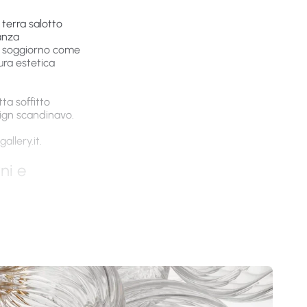
 terra salotto
anza
er soggiorno come
ura estetica
ta soffitto
sign scandinavo.
llery.it
.
ni e
ium stabilità
egiati noce
o moderne,