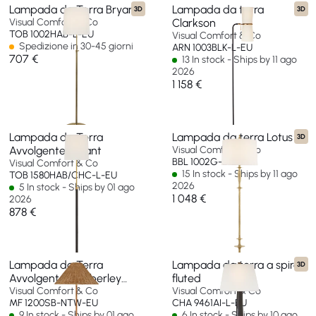
Lampada da Terra Bryant
Lampada da terra
3D
3D
Visual Comfort & Co
Clarkson
TOB 1002HAB-L-EU
Visual Comfort & Co
Spedizione in 30-45 giorni
ARN 1003BLK-L-EU
707 €
13 In stock - Ships by 11 ago
2026
1 158 €
Lampada da Terra
Lampada da terra Lotus
3D
Avvolgente Bryant
Visual Comfort & Co
BBL 1002G-L-EU
Visual Comfort & Co
15 In stock - Ships by 11 ago
TOB 1580HAB/CHC-L-EU
2026
5 In stock - Ships by 01 ago
1 048 €
2026
878 €
Lampada da Terra
Lampada da terra a spire
3D
Avvolgente Wimberley
fluted
medio
Visual Comfort & Co
Visual Comfort & Co
MF 1200SB-NTW-EU
CHA 9461AI-L-EU
9 In stock - Ships by 01 ago
6 In stock - Ships by 10 ago