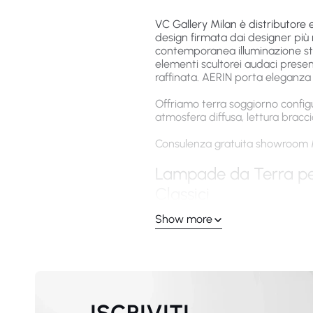
VC Gallery Milan è distributore 
design firmata dai designer pi
contemporanea illuminazione str
elementi scultorei audaci prese
raffinata. AERIN porta eleganza 
Offriamo terra soggiorno configur
atmosfera diffusa, lettura bracc
Consulenza gratuita showroom Mil
Lampade da Terra per
Classici
Show more
Ogni lampade per soggiorno da t
presenza scultorea. Standard Vis
Materiali soggiorno: ottone massi
rovere trattamenti naturali calo
paralumi lino seta tessuti premi