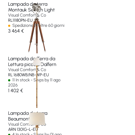
Lampada da terra
Montauk Search Light
Visual Comfort & Co
RL11180PN-EU
Spedizione in oltre 60 giorni
3 464 €
Lampada da Terra da
Lettura piccola Dalfern
Visual Comfort & Co
RL 1680WB/NB-WP-EU
11 In stock - Ships by 11 ago
2026
1 402 €
Lampada da terra
Beaumont
Visual Comfort & Co
ARN 1301G-L-EU
4 In stock - Ships by 01 ago