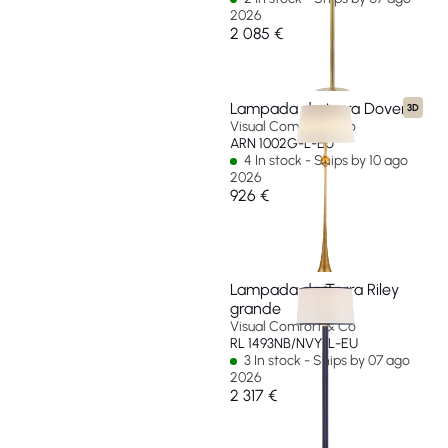
2026
2 085 €
Lampada da terra Dover
3D
Visual Comfort & Co
ARN 1002G-L-EU
4 In stock - Ships by 10 ago
2026
926 €
Lampada da Terra Riley
grande
Visual Comfort & Co
RL 1493NB/NVY-L-EU
3 In stock - Ships by 07 ago
2026
2 317 €