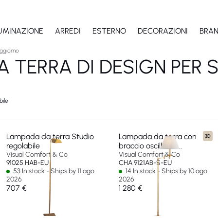
LUMINAZIONE
ARREDI
ESTERNO
DECORAZIONI
BRA
ggiorno
A TERRA DI DESIGN PER
bile
Lampada da terra Studio
Lampada da terra con
3D
regolabile
braccio oscillante
Visual Comfort & Co
Dorchester
Visual Comfort & Co
91025 HAB-EU
CHA 9121AB-S-EU
53 In stock - Ships by 11 ago
14 In stock - Ships by 10 ago
2026
2026
707 €
1 280 €