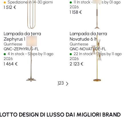
Spedizione in 14-30 giorni
11 In stock - Ships by 01 ago
1 512 €
2026
1 158 €
Lampada da terra
Lampada da terra
Zephyrus 1 lt
Novatude 6 lt
Quintiesse
Quintiesse
QNC-ZEPHYRUS-FL
QNC-NOVATUDE-FL
4 In stock - Ships by 11 ago
22 In stock - Ships by 11 ago
2026
2026
1 464 €
2 123 €
1
2
3
OTTO DESIGN DI LUSSO DAI MIGLIORI BRAND