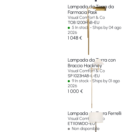
Lampada da Terra da
Farmacia Pask
Visual Comfort & Co
TOB 1200HAB-EU
5 In stock - Ships by 04 ago
2026
1 048 €
Lampada da Terra con
Braccio Hackney
Visual Comfort & Co
SP 1023HAB-L-EU
9 In stock - Ships by 01 ago
2026
1 000 €
Lampada da Terra Ferrelli
Visual Comfort & Co
ET1101WDO-EU
Non disponibile