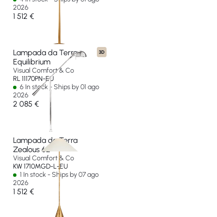
2026
1 512 €
Lampada da Terra
3D
Equilibrium
Visual Comfort & Co
RL 11170PN-EU
6 In stock - Ships by 01 ago
2026
2 085 €
Lampada da Terra
Zealous 62"
Visual Comfort & Co
KW 1710MGD-L-EU
1 In stock - Ships by 07 ago
2026
1 512 €