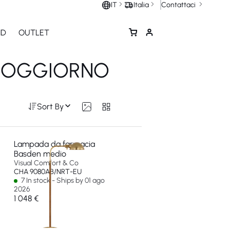
Contattaci
IT
Italia
ND
OUTLET
 SOGGIORNO
Sort By
Lampada da farmacia
Basden medio
Visual Comfort & Co
CHA 9080AB/NRT-EU
7 In stock - Ships by 01 ago
2026
1 048 €