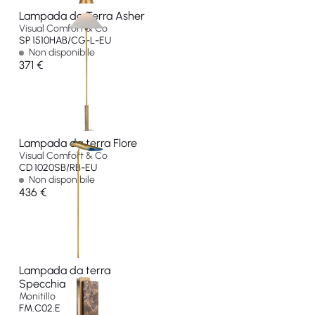
Lampada da Terra Asher
Visual Comfort & Co
SP 1510HAB/CG-L-EU
Non disponibile
371 €
Lampada da terra Flore
Visual Comfort & Co
CD 1020SB/RB-EU
Non disponibile
436 €
Lampada da terra
Specchia
Monitillo
FM.C02.E