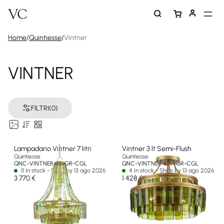
Home
/
Quintiesse
/
Vintner
VINTNER
FILTRI
(0)
Lampadario Vintner 7 litri
Vintner 3 lt Semi-Flush
Quintiesse
Quintiesse
QNC-VINTNER-7P-GR-CGL
QNC-VINTNER-3SF-GR-CGL
11 In stock - Ships by 13 ago 2026
4 In stock - Ships by 13 ago 2026
3 770 €
1 428 €