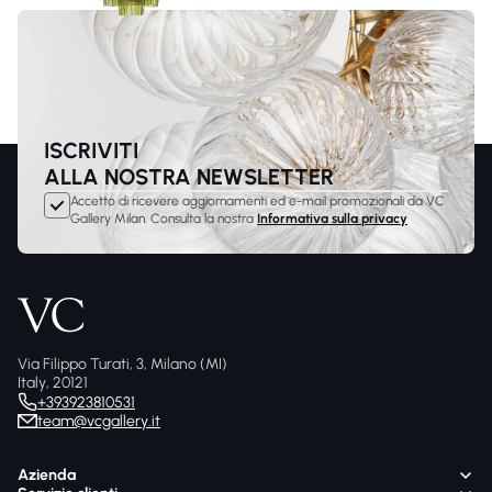
ISCRIVITI
ALLA NOSTRA NEWSLETTER
Accetto di ricevere aggiornamenti ed e-mail promozionali da VC
Gallery Milan. Consulta la nostra
Informativa sulla privacy
Via Filippo Turati, 3, Milano (MI)
Italy, 20121
+393923810531
team@vcgallery.it
Azienda