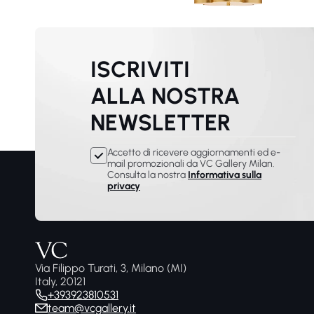
ISCRIVITI
ALLA NOSTRA
NEWSLETTER
Accetto di ricevere aggiornamenti ed e-
mail promozionali da VC Gallery Milan.
Consulta la nostra
Informativa sulla
privacy
Via Filippo Turati, 3, Milano (MI)
Italy, 20121
+393923810531
team@vcgallery.it