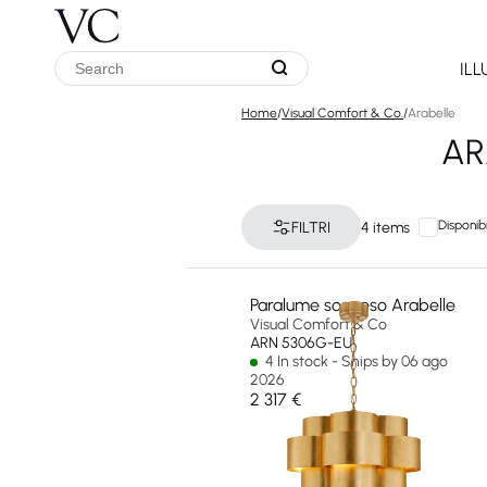
IL
Home
/
Visual Comfort & Co.
/
Arabelle
AR
Disponibi
FILTRI
4 items
Paralume sospeso Arabelle
Visual Comfort & Co
ARN 5306G-EU
4 In stock - Ships by 06 ago
2026
2 317 €