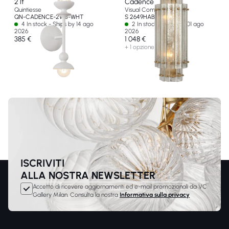
2 lt
Cadence
Quintiesse
Visual Comfort & Co
QN-CADENCE-2WB-WHT
S 2649HAB-AM-EU
4 In stock - Ships by 14 ago
2 In stock - Ships by 01 ago
2026
2026
385 €
1 048 €
+ 1 opzione
ISCRIVITI
ALLA NOSTRA NEWSLETTER
Accetto di ricevere aggiornamenti ed e-mail promozionali da VC
Gallery Milan. Consulta la nostra
Informativa sulla privacy