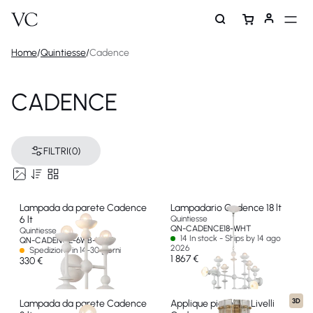
Home
/
Quintiesse
/
Cadence
CADENCE
FILTRI
(0)
Lampada da parete Cadence
Lampadario Cadence 18 lt
6 lt
Quintiesse
QN-CADENCE18-WHT
Quintiesse
14 In stock - Ships by 14 ago
QN-CADENCE-6WB-WHT
2026
Spedizione in 14-30 giorni
1 867 €
330 €
3D
Lampada da parete Cadence
Applique piccolo a Livelli