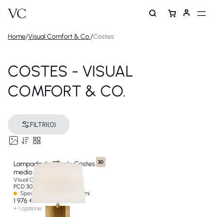
Home
/
Visual Comfort & Co.
/
Costes
COSTES - VISUAL
COMFORT & CO.
FILTRI
(0)
3D
Lampada da Tavolo Costes
medio
Visual Comfort & Co
PCD 3005HAB-L-EU
Spedizione in oltre 60 giorni
1 976 €
+ 1 opzione