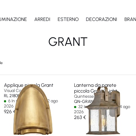
LUMINAZIONE
ARREDI
ESTERNO
DECORAZIONI
BRA
GRANT
le
Applique piccola Grant
Lanterna da parete
Visual Comfort & Co
piccola Grant 1 Light
RL 2180NB-EU
Quintiesse
6 In stock - Ships by 12 ago
QN-GRANT-S-BU
2026
32 In stock - Ships by 14 ago
926 €
2026
263 €