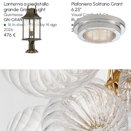
Lanterna a piedistallo
Plafoniera Solitario Grant
grande Grant 1 Light
6.25"
Quintiesse
Visual Comfort & Co
QN-GRANT3-L-BU
RL 4128PN-EU
16 In stock - Ships by 14 ago
Non disponibile
2026
312 €
476 €