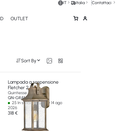
Contattaci
IT
Italia
ND
OUTLET
Sort By
Lampada a sospensione
Fletcher 2 luci
Quintiesse
QN-GRANT-M-BU
25 In stock - Ships by 14 ago
2026
318 €