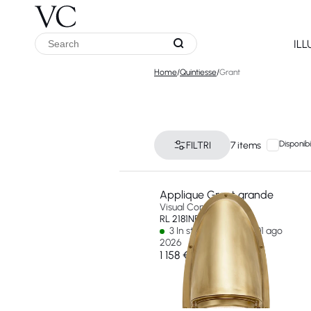
IL
Home
/
Quintiesse
/
Grant
Disponibi
FILTRI
7 items
Applique Grant grande
Visual Comfort & Co
RL 2181NB-EU
3 In stock - Ships by 01 ago
2026
1 158 €