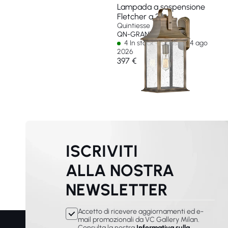
Lampada a sospensione
Fletcher a 3 luci
Quintiesse
QN-GRANT-L-BU
4 In stock - Ships by 14 ago
2026
397 €
ISCRIVITI
ALLA NOSTRA
NEWSLETTER
Accetto di ricevere aggiornamenti ed e-
mail promozionali da VC Gallery Milan.
Consulta la nostra
Informativa sulla