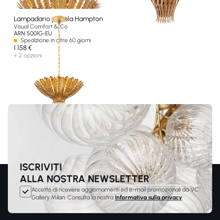
Lampadario piccola Hampton
Visual Comfort & Co
ARN 5001G-EU
Spedizione in oltre 60 giorni
1 158 €
+ 2 opzioni
ISCRIVITI
ALLA NOSTRA NEWSLETTER
Accetto di ricevere aggiornamenti ed e-mail promozionali da VC
Gallery Milan. Consulta la nostra
Informativa sulla privacy