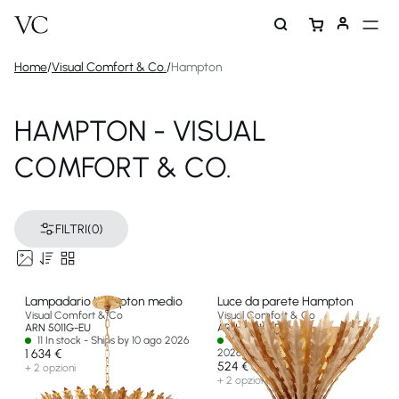
Home
/
Visual Comfort & Co.
/
Hampton
HAMPTON - VISUAL
COMFORT & CO.
FILTRI
(0)
Lampadario Hampton medio
Luce da parete Hampton
Visual Comfort & Co
Visual Comfort & Co
ARN 5011G-EU
ARN 2001G-EU
11 In stock - Ships by 10 ago 2026
4 In stock - Ships by 01 ago
1 634 €
2026
524 €
+ 2 opzioni
+ 2 opzioni