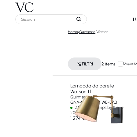
IL
Home
/
Quintiesse
/
Watson
Disponibi
FILTRI
2 items
Lampada da parete
Watson 1 lt
Quintiesse
QNA-WATSON-1WB-BAB
2 In stock - Ships by 11 ago
2026
1 274 €