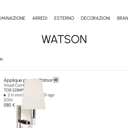
LUMINAZIONE
ARREDI
ESTERNO
DECORAZIONI
BRA
WATSON
le
Applique piccola Watson
3D
Visual Comfort & Co
TOB 2284PN-L-EU
2 In stock - Ships by 01 ago
2026
585 €