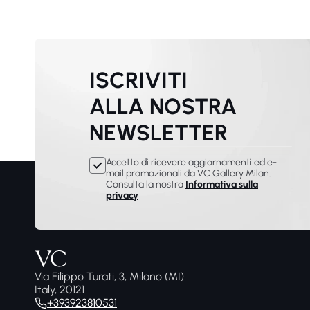
ISCRIVITI
ALLA NOSTRA
NEWSLETTER
Accetto di ricevere aggiornamenti ed e-
mail promozionali da VC Gallery Milan.
Consulta la nostra
Informativa sulla
privacy
Via Filippo Turati, 3, Milano (MI)
Italy, 20121
+393923810531