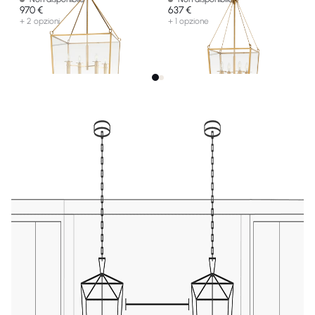
970 €
637 €
+ 2 opzioni
+ 1 opzione