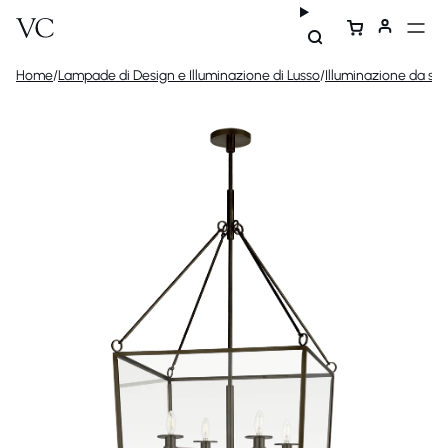
Home
/
Lampade di Design e Illuminazione di Lusso
/
Illuminazione da sof