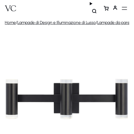
Home
/
Lampade di Design e Illuminazione di Lusso
/
Lampade da parete 