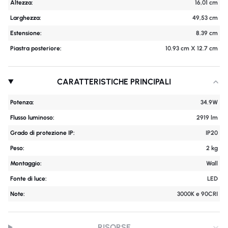
Altezza:
16,01 cm
Larghezza:
49,53 cm
Estensione:
8.39 cm
Piastra posteriore:
10.93 cm X 12.7 cm
CARATTERISTICHE PRINCIPALI
Potenza:
34.9W
Flusso luminoso:
2919 lm
Grado di protezione IP:
IP20
Peso:
2 kg
Montaggio:
Wall
Fonte di luce:
LED
Note:
3000K e 90CRI
RISORSE