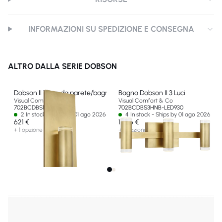
INFORMAZIONI SU SPEDIZIONE E CONSEGNA
ALTRO DALLA SERIE DOBSON
Dobson II 1 luce da parete/bagno
Bagno Dobson II 3 Luci
Visual Comfort & Co
Visual Comfort & Co
702BCDBS1NB-LED930
702BCDBS3HNB-LED930
2 In stock - Ships by 01 ago 2026
4 In stock - Ships by 01 ago 2026
621 €
1 036 €
+ 1 opzione
+ 1 opzione