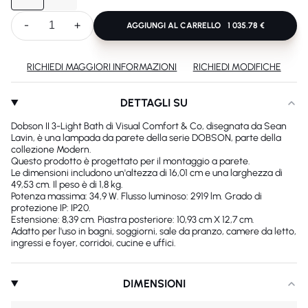
-
+
AGGIUNGI AL CARRELLO
1 035.78 €
RICHIEDI MAGGIORI INFORMAZIONI
RICHIEDI MODIFICHE
DETTAGLI SU
Dobson II 3-Light Bath di Visual Comfort & Co, disegnata da Sean
Lavin, è una lampada da parete della serie DOBSON, parte della
collezione Modern.
Questo prodotto è progettato per il montaggio a parete.
Le dimensioni includono un'altezza di 16,01 cm e una larghezza di
49,53 cm. Il peso è di 1,8 kg.
Potenza massima: 34,9 W. Flusso luminoso: 2919 lm. Grado di
protezione IP: IP20.
Estensione: 8,39 cm. Piastra posteriore: 10,93 cm X 12,7 cm.
Adatto per l'uso in bagni, soggiorni, sale da pranzo, camere da letto,
ingressi e foyer, corridoi, cucine e uffici.
DIMENSIONI