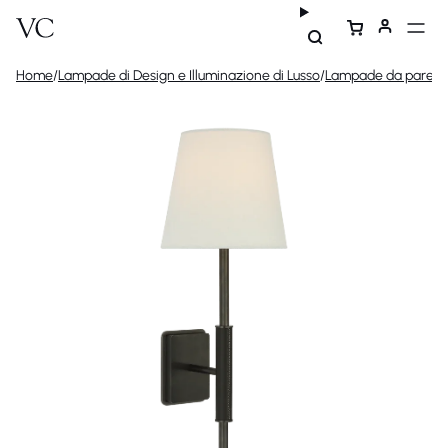
Home
/
Lampade di Design e Illuminazione di Lusso
/
Lampade da parete 