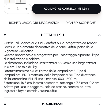
-
+
AGGIUNGI AL CARRELLO
584.38 €
RICHIEDI MAGGIORI INFORMAZIONI
RICHIEDI MODIFICHE
DETTAGLI SU
Griffin Tail Sconce di Visual Comfort & Co, progettato da Amber
Lewis, è un elemento decorativo della serie Griffin, parte della
Signature Collection.
Questo apparecchio è progettato per il montaggio a parete. Il tipo
di installazione è cablato.
Le dimensioni includono un'altezza di 53,3 cm e una larghezza di
16,5 cm. Il peso è di 1 kg.
Potenza massima 6,5 ​​W. Forma della lampadina: B. Tipo di
lampadina: LED. Dimensioni della lampadina: B11. Tipo di attacco
della lampadina: E14. Flusso luminoso: 500 - 600 lm.
Estensione: 16,5 cm. Piastra posteriore: rettangolo 7,6 cm x 10,2 cm.
Adatto per l'uso in soggiorni, sale da pranzo, camere da letto,
ingressi e foyer, corridoi, cucine, uffici.
DIMENSIONI