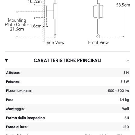
CARATTERISTICHE PRINCIPALI
Attacco:
E14
Potenza:
6.5W
Flusso luminoso:
500 - 600 lm
Peso:
1,4 kg
Montaggio:
Wall
Forma della lampadina:
B11
Fonte di luce:
LED