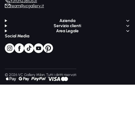
+393923810531
team@vcgallery.it
Azienda
Servizio clienti
Area Legale
Social Media
© 2026 VC Gallery Milan, Tutti i diritti riservati