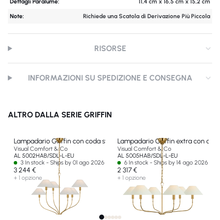
Dettagli Paralume:
11,4 cm x 16,5 cm x 15,2 cm
Note:
Richiede una Scatola di Derivazione Più Piccola
RISORSE
INFORMAZIONI SU SPEDIZIONE E CONSEGNA
ALTRO DALLA SERIE GRIFFIN
Lampadario Griffin con coda stagggered grande
Lampadario Griffin extra con cod
Visual Comfort & Co
Visual Comfort & Co
AL 5002HAB/SDL-L-EU
AL 5005HAB/SDL-L-EU
3 In stock - Ships by 01 ago 2026
6 In stock - Ships by 14 ago 2026
3 244 €
2 317 €
+ 1 opzione
+ 1 opzione