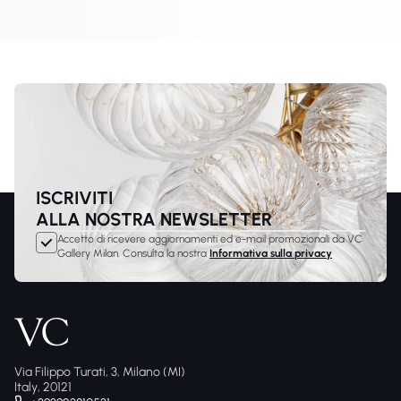
lampadari, sospensioni, applique e lampade da tavolo. Le collezioni
introducono forme accessibili e finiture calde adatte a spazi
residenziali contemporanei.
ISCRIVITI
ALLA NOSTRA NEWSLETTER
Accetto di ricevere aggiornamenti ed e-mail promozionali da VC
Gallery Milan. Consulta la nostra
Informativa sulla privacy
Via Filippo Turati, 3, Milano (MI)
Italy, 20121