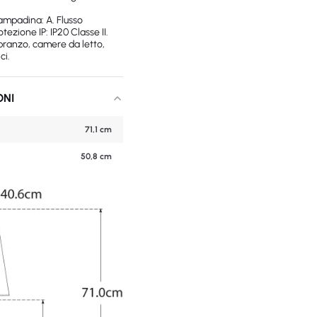
ampadina: A. Flusso
tezione IP: IP20 Classe II.
 pranzo, camere da letto,
ci.
ONI
71,1 cm
50,8 cm