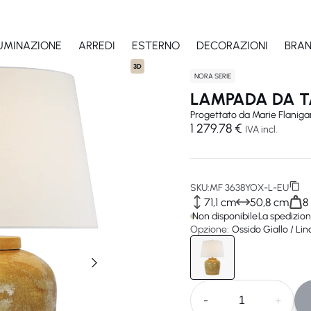
LUMINAZIONE
ARREDI
ESTERNO
DECORAZIONI
BRA
3D
NORA SERIE
LAMPADA DA T
Progettato da
Marie Flaniga
1 279.78 €
IVA incl.
SKU:
MF 3638YOX-L-EU
71,1 cm
50,8 cm
8
Non disponibile
La spedizion
Opzione:
Ossido Giallo / Lin
VIS
-
+