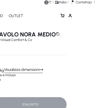
Contattaci
IT
Italia
ND
OUTLET
AVOLO NORA MEDIO
n
Visual Comfort & Co
Visualizza dimensioni
 kg
e è inclusa
o
UALIZZA IN 3D
ESAURITO