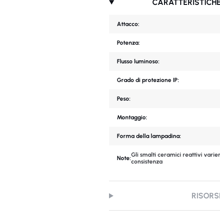
CARATTERISTICHE
Attacco:
Potenza:
Flusso luminoso:
Grado di protezione IP:
Peso:
Montaggio:
Forma della lampadina:
Gli smalti ceramici reattivi varie
Note:
consistenza
RISORS