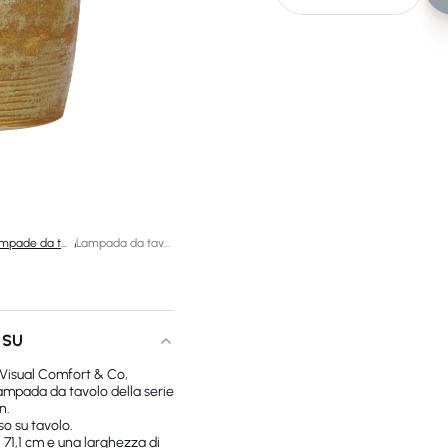
Lampade da tavolo di design
/
Lampada da tavolo Nora medio
 SU
Visual Comfort & Co,
ampada da tavolo della serie
n.
o su tavolo.
 71,1 cm e una larghezza di