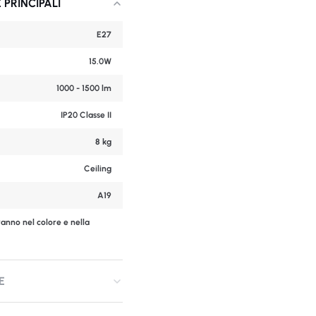
 PRINCIPALI
E27
15.0W
1000 - 1500 lm
IP20 Classe II
8 kg
Ceiling
A19
ranno nel colore e nella
E