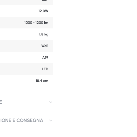
12.0W
1000 - 1200 lm
1,8 kg
Wall
A19
LED
18,4 cm
E
ZIONE E CONSEGNA