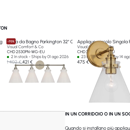
TON
 grande
Barra da Bagno Parkington 32" Quattro Luci
Applique piccolo Singola 
-70%
Visual Comfort & Co
Visual Comfort & Co
CHD 2530PN-WG-EU
CHD 2527AB-CG-EU
2 In stock - Ships by 01 ago 2026
23 In stock - Ships by 14 a
1 402 €
421 €
475 €
IN UN CORRIDOIO O IN UN S
Quando si installano più appliq