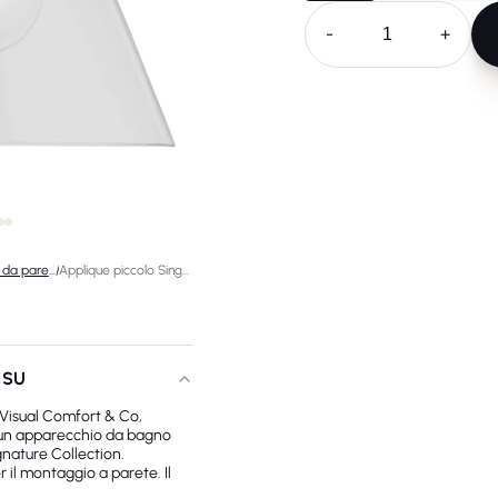
-
+
Lampade da parete di design
/
Applique piccolo Singola Parkington
 SU
 Visual Comfort & Co,
un apparecchio da bagno
gnature Collection.
il montaggio a parete. Il