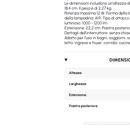
Le dimensioni includono un'altezza d
18,4 cm. Il peso è di 2,27 kg.
Potenza massima 12 W. Forma della l
della lampadina: A19. Tipo di attacco
luminoso: 1000 - 1200 lm.
Estensione: 22,2 cm. Piastra posterio
Dettagli dell'interruttore: senza chia
Adatto per l'uso in bagni, soggiorni,
letto, ingressi e foyer, corridoi, cucine
DIMENSI
Altezza:
Larghezza:
Estensione:
Piastra posteriore: