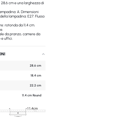
i 28,6 cm e una larghezza di
ampadina: A. Dimensioni
 della lampadina: E27. Flusso
re: rotonda da 11,4 cm.
ve.
 sale da pranzo, camere da
 e uffici.
ONI
28,6 cm
18,4 cm
22.2 cm
11.4 cm Round