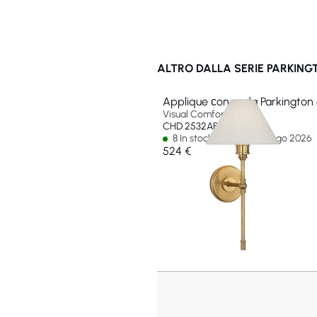
ALTRO DALLA SERIE PARKING
Applique сon coda Parkington
Visual Comfort & Co
CHD 2532AB-L-EU
8 In stock - Ships by 13 ago 2026
524 €