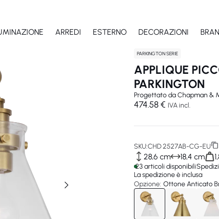
LUMINAZIONE
ARREDI
ESTERNO
DECORAZIONI
BRA
PARKINGTON SERIE
APPLIQUE PIC
PARKINGTON
Progettato da
Chapman & M
474.58 €
IVA incl.
SKU:
CHD 2527AB-CG-EU
28,6 cm
18,4 cm
1
23 articoli disponibili
Spedizi
La spedizione è inclusa
Opzione:
Ottone Anticato Br