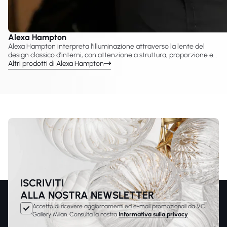
Alexa Hampton
Alexa Hampton interpreta l’illuminazione attraverso la lente del
design classico d’interni, con attenzione a struttura, proporzione e
chiarezza decorativa. VC Gallery propone una selezione di
Altri prodotti di Alexa Hampton
lampade Alexa Hampton create con Visual Comfort & Co., tra cui
lampadari, applique, sospensioni e lampade da tavolo. Le sue
collezioni combinano influenze tradizionali con una sensibilità
contemporanea raffinata adatta agli interni residenziali.
ISCRIVITI
ALLA NOSTRA NEWSLETTER
Accetto di ricevere aggiornamenti ed e-mail promozionali da VC
Gallery Milan. Consulta la nostra
Informativa sulla privacy