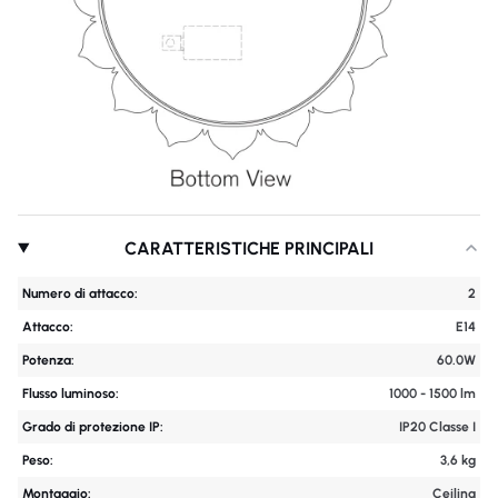
CARATTERISTICHE PRINCIPALI
Numero di attacco:
2
Attacco:
E14
Potenza:
60.0W
Flusso luminoso:
1000 - 1500 lm
Grado di protezione IP:
IP20 Classe I
Peso:
3,6 kg
Montaggio:
Ceiling