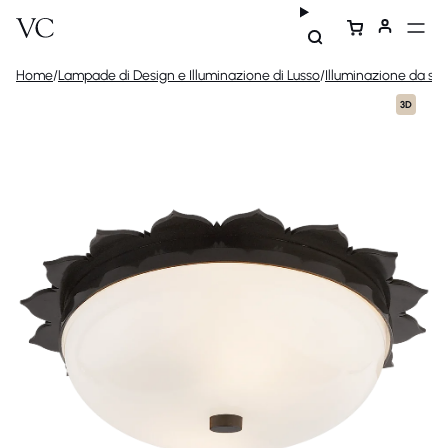
Home
/
Lampade di Design e Illuminazione di Lusso
/
Illuminazione da sof
3D