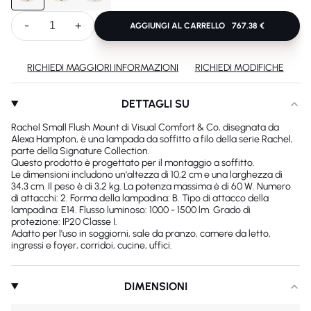
-
+
AGGIUNGI AL CARRELLO
767.38 €
RICHIEDI MAGGIORI INFORMAZIONI
RICHIEDI MODIFICHE
DETTAGLI SU
Rachel Small Flush Mount di Visual Comfort & Co, disegnata da
Alexa Hampton, è una lampada da soffitto a filo della serie Rachel,
parte della Signature Collection.
Questo prodotto è progettato per il montaggio a soffitto.
Le dimensioni includono un'altezza di 10,2 cm e una larghezza di
34,3 cm. Il peso è di 3,2 kg. La potenza massima è di 60 W. Numero
di attacchi: 2. Forma della lampadina: B. Tipo di attacco della
lampadina: E14. Flusso luminoso: 1000 - 1500 lm. Grado di
protezione: IP20 Classe I.
Adatto per l'uso in soggiorni, sale da pranzo, camere da letto,
ingressi e foyer, corridoi, cucine, uffici.
DIMENSIONI