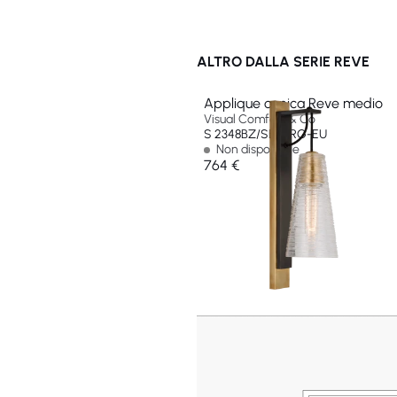
ALTRO DALLA SERIE REVE
Applique conica Reve medio
Visual Comfort & Co
S 2348BZ/SB-CRG-EU
Non disponibile
764 €