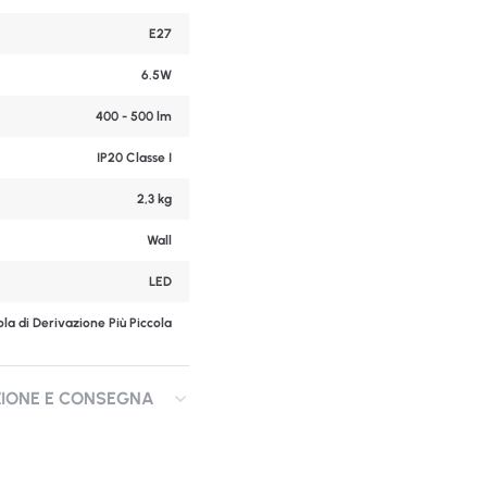
E27
6.5W
400 - 500 lm
IP20 Classe I
2,3 kg
Wall
LED
la di Derivazione Più Piccola
ZIONE E CONSEGNA