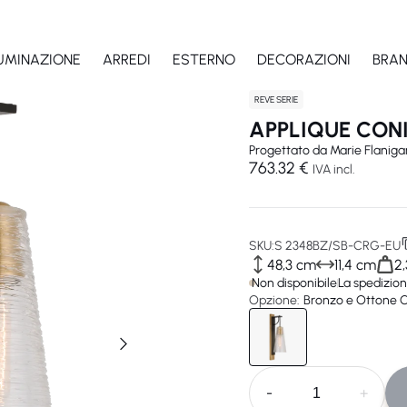
LUMINAZIONE
ARREDI
ESTERNO
DECORAZIONI
BRA
REVE SERIE
APPLIQUE CON
Progettato da
Marie Flaniga
763.32 €
IVA incl.
SKU:
S 2348BZ/SB-CRG-EU
48,3 cm
11,4 cm
2,
Non disponibile
La spedizion
Opzione:
Bronzo e Ottone C
-
+