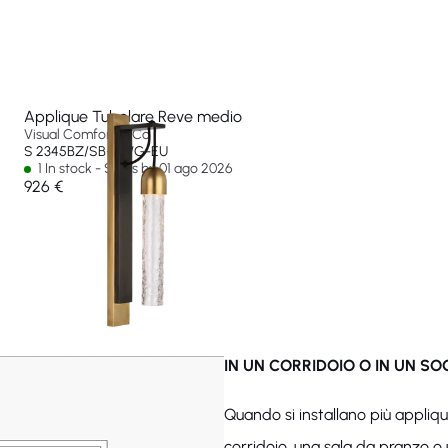
Applique Tubolare Reve medio
Visual Comfort & Co
S 2345BZ/SB-CWG-EU
1 In stock - Ships by 01 ago 2026
926 €
IN UN CORRIDOIO O IN UN S
Quando si installano più appliq
corridoio, una sala da pranzo o 