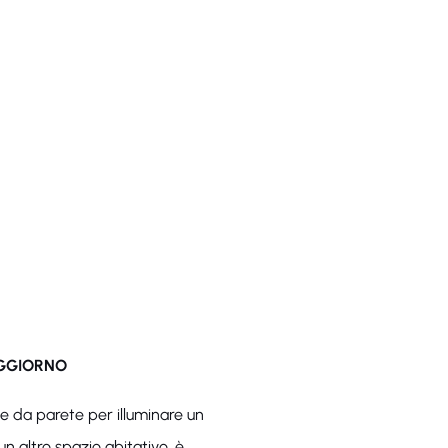
OGGIORNO
ue da parete per illuminare un
un altro spazio abitativo, è