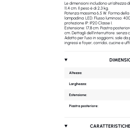
Le dimensioni includono un'altezza d
11,4 cm. Il peso è di 2,3 kg.
Potenza massima 6,5 ​​W. Forma della 
lampadina: LED. Flusso luminoso: 400
protezione IP: IP20 Classe I.
Estensione: 17,8 cm. Piastra posterior
cm. Dettagli dell'interruttore: senza 
Adatto per l'uso in soggiorni, sale da
ingressi e foyer, corridoi, cucine e uffi
DIMENSI
Altezza:
Larghezza:
Estensione:
Piastra posteriore:
CARATTERISTICHE