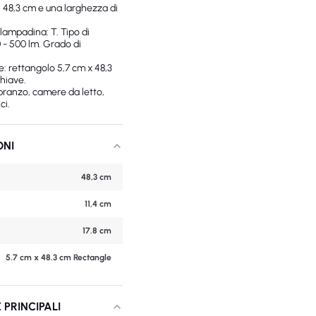
i 48,3 cm e una larghezza di
lampadina: T. Tipo di
 - 500 lm. Grado di
e: rettangolo 5,7 cm x 48,3
chiave.
 pranzo, camere da letto,
ci.
ONI
48,3 cm
11,4 cm
17.8 cm
5.7 cm x 48.3 cm Rectangle
 PRINCIPALI