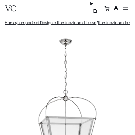
Home
/
Lampade di Design e Illuminazione di Lusso
/
Illuminazione da sof