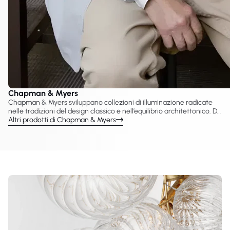
Chapman & Myers
Chapman & Myers sviluppano collezioni di illuminazione radicate
nelle tradizioni del design classico e nell’equilibrio architettonico. Da
VC Gallery è possibile esplorare le lampade Chapman & Myers
Altri prodotti di Chapman & Myers
prodotte con Visual Comfort & Co., tra cui lampadari, applique,
sospensioni e lampade da tavolo pensate per interni raffinati. I loro
progetti enfatizzano proporzione, simmetria e dettagli senza
tempo, risultando adatti sia ad ambienti residenziali sia hospitality.