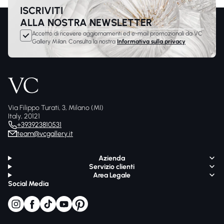
ISCRIVITI
ALLA NOSTRA NEWSLETTER
Accetto di ricevere aggiornamenti ed e-mail promozionali da VC
Gallery Milan. Consulta la nostra
Informativa sulla privacy
Via Filippo Turati, 3, Milano (MI)
Italy, 20121
+393923810531
team@vcgallery.it
Azienda
Servizio clienti
Area Legale
Social Media