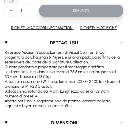
-
+
ESAURITO
RICHIEDI MAGGIORI INFORMAZIONI
RICHIEDI MODIFICHE
DETTAGLI SU
Riverside Medium Square Lantern di Visual Comfort & Co,
progettata da Chapman & Myers, è una lampada da soffitto della
serie Riverside, parte della Signature Collection.
Questo prodotto è progettato per il montaggio a soffitto.
Le dimensioni includono un'altezza di 78,8 cm e una larghezza di
53,4 cm. Il peso è di 13,0 kg.
Potenza massima: 60 W. Flusso luminoso: 2000 - 2400 lm. Grado di
protezione IP: IP20 Classe I.
Baldacchino: rotondo da 14 cm. Lunghezza catena: 182,9 cm.
Numero di prese: 4.
Adatto per l'uso in soggiorni, sale da pranzo, camere da letto,
ingressi e foyer, corridoi, cucine e uffici.
DIMENSIONI