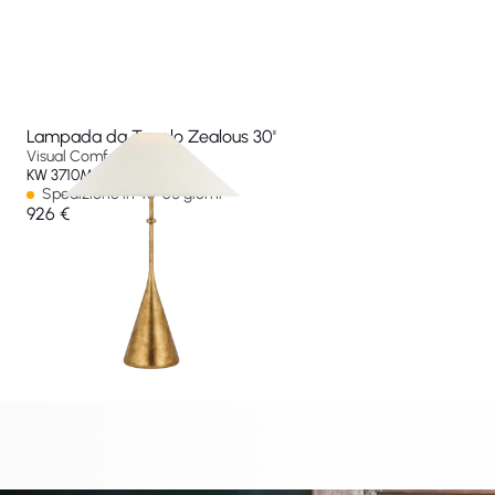
Lampada da Tavolo Zealous 30"
Visual Comfort & Co
KW 3710MGD-L-EU
Spedizione in 45-60 giorni
926 €