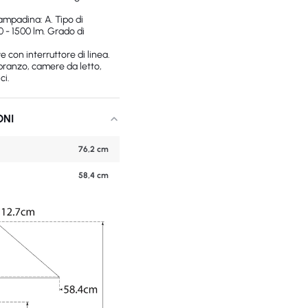
ampadina: A. Tipo di
0 - 1500 lm. Grado di
e con interruttore di linea.
 pranzo, camere da letto,
ci.
ONI
76,2 cm
58,4 cm