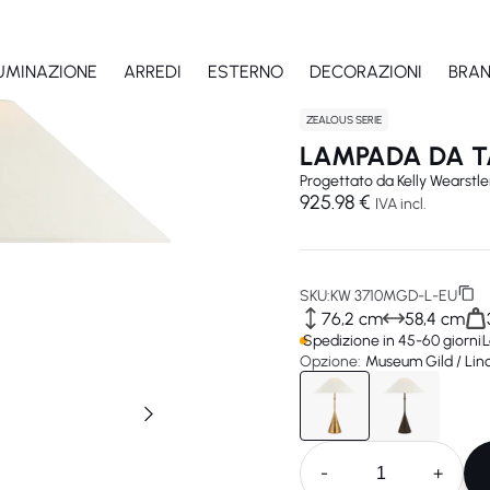
LUMINAZIONE
ARREDI
ESTERNO
DECORAZIONI
BRA
ZEALOUS SERIE
LAMPADA DA T
Progettato da
Kelly Wearstle
925.98 €
IVA incl.
SKU:
KW 3710MGD-L-EU
76,2 cm
58,4 cm
Spedizione in 45-60 giorni
L
Opzione:
Museum Gild / Lin
-
+