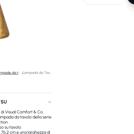
Lampade da tavolo di design
/
Lampada da Tavolo Zealous 30"
 SU
 di Visual Comfort & Co,
lampada da tavolo della serie
tion.
o su tavolo.
i 76,2 cm e una larghezza di