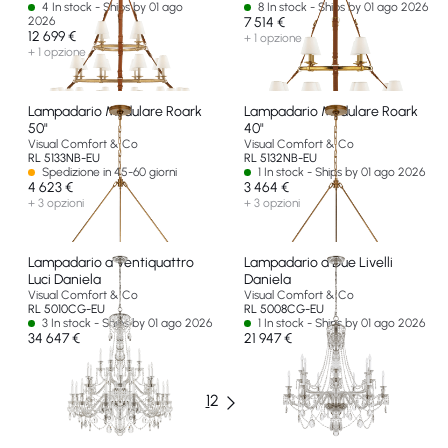
4 In stock - Ships by 01 ago
8 In stock - Ships by 01 ago 2026
2026
7 514 €
12 699 €
+ 1 opzione
+ 1 opzione
Lampadario Modulare Roark
Lampadario Modulare Roark
50"
40"
Visual Comfort & Co
Visual Comfort & Co
RL 5133NB-EU
RL 5132NB-EU
Spedizione in 45-60 giorni
1 In stock - Ships by 01 ago 2026
4 623 €
3 464 €
+ 3 opzioni
+ 3 opzioni
Lampadario a Ventiquattro
Lampadario a Due Livelli
Luci Daniela
Daniela
Visual Comfort & Co
Visual Comfort & Co
RL 5010CG-EU
RL 5008CG-EU
3 In stock - Ships by 01 ago 2026
1 In stock - Ships by 01 ago 2026
34 647 €
21 947 €
1
2