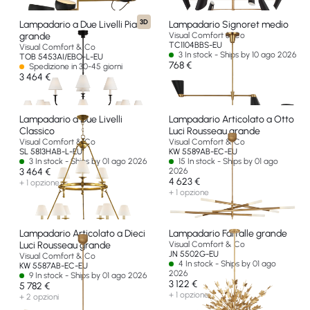
3D
Lampadario a Due Livelli Piaf
Lampadario Signoret medio
grande
Visual Comfort & Co
TC1104BBS-EU
Visual Comfort & Co
3 In stock - Ships by 10 ago 2026
TOB 5453AI/EBO-L-EU
768 €
Spedizione in 30-45 giorni
3 464 €
Lampadario a Due Livelli
Lampadario Articolato a Otto
Classico
Luci Rousseau grande
Visual Comfort & Co
Visual Comfort & Co
SL 5813HAB-L-EU
KW 5589AB-EC-EU
3 In stock - Ships by 01 ago 2026
15 In stock - Ships by 01 ago
3 464 €
2026
4 623 €
+ 1 opzione
+ 1 opzione
Lampadario Articolato a Dieci
Lampadario Farfalle grande
Luci Rousseau grande
Visual Comfort & Co
JN 5502G-EU
Visual Comfort & Co
4 In stock - Ships by 01 ago
KW 5587AB-EC-EU
2026
9 In stock - Ships by 01 ago 2026
3 122 €
5 782 €
+ 1 opzione
+ 2 opzioni