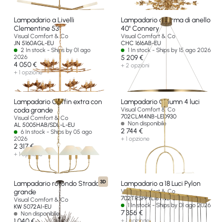
Lampadario a Livelli
Lampadario a forma di anello
Clementine 53"
40" Connery
Visual Comfort & Co
Visual Comfort & Co
JN 5160AGL-EU
CHC 1616AB-EU
2 In stock - Ships by 01 ago
1 In stock - Ships by 15 ago 2026
2026
5 209 €
4 050 €
+ 2 opzioni
+ 1 opzione
Lampadario Griffin extra con
Lampadario Calumn 4 luci
coda grande
Visual Comfort & Co
702CLM4NB-LED930
Visual Comfort & Co
Non disponibile
AL 5005HAB/SDL-L-EU
2 744 €
6 In stock - Ships by 05 ago
2026
+ 1 opzione
2 317 €
+ 1 opzione
3D
Lampadario rotondo Strada
Lampadario a 18 Luci Pylon
grande
Visual Comfort & Co
702TRSPPYL18TNB-LED930
Visual Comfort & Co
1 In stock - Ships by 01 ago 2026
KW 5072AI-EU
7 356 €
Non disponibile
1 040 €
+ 1 opzione