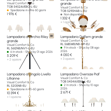
Visual Comfort & Co
grande
TOB 5452AI/EBO-L-EU
Visual Comfort & Co
Spedizione in oltre 60 giorni
TOB 5290HAB-L-EU
1 976 €
Non disponibile
1 332 €
+ 1 opzione
3D
Lampadario a cerchio Riley
Lampadario Dalfern grande
grande
Visual Comfort & Co
RL 5685WB/NB-WP-EU
Visual Comfort & Co
9 In stock - Ships by 08 ago
RL 5612NB/NVY-L-EU
2026
6 In stock - Ships by 01 ago 2026
4 050 €
5 209 €
+ 3 opzioni
+ 2 opzioni
Lampadario a Singolo Livello
Lampadario Oversize Piaf
Lillianne
Visual Comfort & Co
TOB 5454AI/EBO-L-EU
Visual Comfort & Co
2 In stock - Ships by 10 ago
RL 5205NB-EU
2026
Spedizione in 45-60 giorni
2 671 €
10 394 €
+ 1 opzione