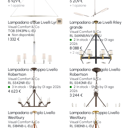
6 929 €
5 209 €
+ 1 opzione
+ 1 opzione
3D
Lampadario a Due Livelli Lyra
Lampadario a Due Livelli Riley
Visual Comfort & Co
grande
TOB 5943PN-L-EU
Visual Comfort & Co
Non disponibile
RL 5614NB/NVY-L-EU
1 332 €
2 In stock - Ships by 01 ago
2026
8 088 €
+ 2 opzioni
Lampadario a Doppio Livello
Lampadario a Singolo Livello
Robertson
Robertson
Visual Comfort & Co
Visual Comfort & Co
RL 5542NR-EU
RL 5540NR-EU
3 In stock - Ships by 01 ago 2026
2 In stock - Ships by 01 ago
4 623 €
2026
3 244 €
Lampadario a Triplo Livello
Lampadario a Doppio Livello
Westbury
Westbury
Visual Comfort & Co
Visual Comfort & Co
RL 5184NB-L-EU
RL 5183NB-L-EU