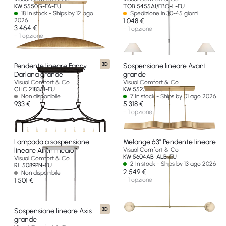
KW 5550G-FA-EU
TOB 5455AI/EBO-L-EU
18 In stock - Ships by 12 ago
Spedizione in 30-45 giorni
2026
1 048 €
3 464 €
+ 1 opzione
+ 1 opzione
3D
Pendente lineare Fancy
Sospensione lineare Avant
Darlana grande
grande
Visual Comfort & Co
Visual Comfort & Co
CHC 2183AI-EU
KW 5523AB-FG-EU
Non disponibile
7 In stock - Ships by 01 ago 2026
933 €
5 318 €
+ 1 opzione
Lampada a sospensione
Melange 63" Pendente lineare
lineare Allen medio
Visual Comfort & Co
KW 5604AB-ALB-EU
Visual Comfort & Co
2 In stock - Ships by 13 ago 2026
RL 5089PN-EU
2 549 €
Non disponibile
1 501 €
+ 1 opzione
3D
Sospensione lineare Axis
grande