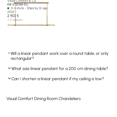
Visual Comfort & Co
KW 5730AB-EU
4 In stock - Ships by 12 ago
2026
2 903 €
+ 2 opzioni
Will a linear pendant work over a round table, or only
rectangular?
What size linear pendant for a 200 cm dining table?
Can I shorten a linear pendant if my ceiling is low?
Visual Comfort Dining Room Chandeliers