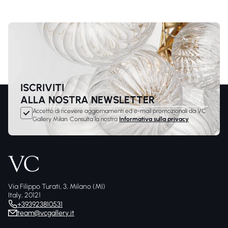
ISCRIVITI
ALLA NOSTRA NEWSLETTER
Accetto di ricevere aggiornamenti ed e-mail promozionali da VC
Gallery Milan. Consulta la nostra
Informativa sulla privacy
Via Filippo Turati, 3, Milano (MI)
Italy, 20121
+393923810531
team@vcgallery.it