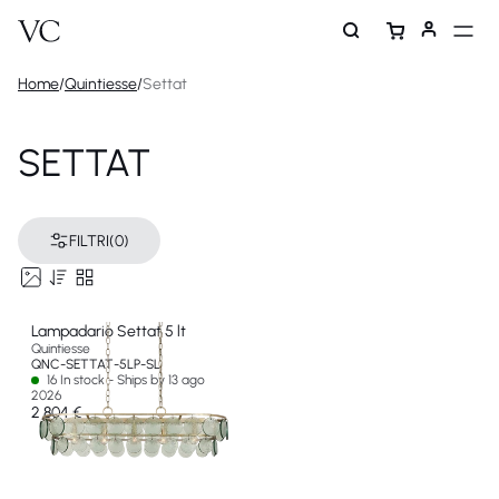
Home
/
Quintiesse
/
Settat
SETTAT
FILTRI
(0)
Lampadario Settat 5 lt
Quintiesse
QNC-SETTAT-5LP-SL
16 In stock - Ships by 13 ago
2026
2 804 €