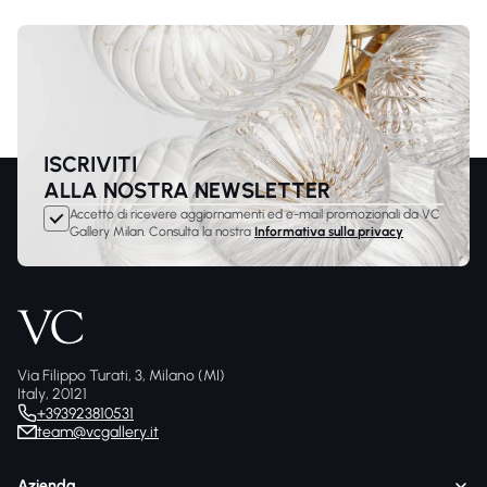
ISCRIVITI
ALLA NOSTRA NEWSLETTER
Accetto di ricevere aggiornamenti ed e-mail promozionali da VC
Gallery Milan. Consulta la nostra
Informativa sulla privacy
Via Filippo Turati, 3, Milano (MI)
Italy, 20121
+393923810531
team@vcgallery.it
Azienda