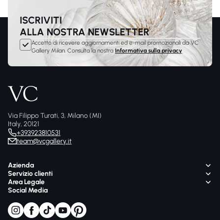
ISCRIVITI
ALLA NOSTRA NEWSLETTER
Accetto di ricevere aggiornamenti ed e-mail promozionali da VC
Gallery Milan. Consulta la nostra
Informativa sulla privacy
Via Filippo Turati, 3, Milano (MI)
Italy, 20121
+393923810531
team@vcgallery.it
Azienda
Servizio clienti
Area Legale
Social Media