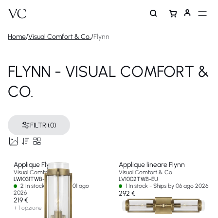
Home
/
Visual Comfort & Co.
/
Flynn
FLYNN - VISUAL COMFORT &
CO.
FILTRI
(0)
Applique Flynn
Applique lineare Flynn
Visual Comfort & Co
Visual Comfort & Co
LW1031TWB-EU
LV1002TWB-EU
2 In stock - Ships by 01 ago
1 In stock - Ships by 06 ago 2026
2026
292 €
219 €
+ 1 opzione