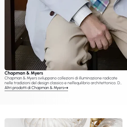
Chapman & Myers
Chapman & Myers sviluppano collezioni di illuminazione radicate
nelle tradizioni del design classico e nell’equilibrio architettonico. Da
VC Gallery è possibile esplorare le lampade Chapman & Myers
Altri prodotti di Chapman & Myers
prodotte con Visual Comfort & Co., tra cui lampadari, applique,
sospensioni e lampade da tavolo pensate per interni raffinati. I loro
progetti enfatizzano proporzione, simmetria e dettagli senza
tempo, risultando adatti sia ad ambienti residenziali sia hospitality.