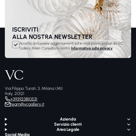
ISCRIVITI
ALLA NOSTRA NEWSLETTER
Accetto di ricevere aggiornamenti ed e-mail promozionali da VC
Gallery Milan. Consulta la nostra
Informativa sulla privacy
Via Filippo Turati, 3, Milano (MI)
Italy, 20121
+393923810531
team@vcgallery.it
Azienda
Servizio clienti
Area Legale
Social Media