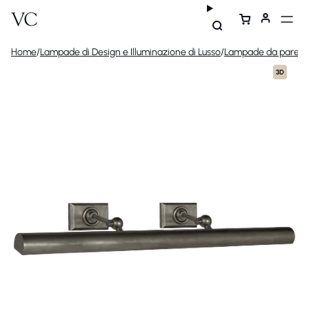
Home
/
Lampade di Design e Illuminazione di Lusso
/
Lampade da parete 
3D