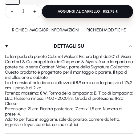
-
+
AGGIUNGI AL CARRELLO
852.78 €
RICHIEDI MAGGIORI INFORMAZIONI
RICHIEDI MODIFICHE
DETTAGLI SU
La lampada da parete Cabinet Maker's Picture Light da 30" di Visual
Comfort & Co, progettata da Chapman & Myers, è una lampada da
parete della serie Cabinet Maker, parte della Signature Collection.
Questo prodotto è progettato per il montaggio a parete. Il tipo di
installazione è cablato.
Le dimensioni includono un'altezza di 8,9 cm e una larghezza di 76,2
cm. Il peso è di 2 kg.
Potenza massima: 8 W. Forma della lampadina: B. Tipo di lampadina:
LED. Flusso luminoso: 1400 - 2000 lm. Grado di protezione: IP20
Classe I.
Estensione: 21 cm. Piastra posteriore: 7 cm x 11,5 cm. Numero di
prese: 4.
Adatto per l'uso in soggiorni, sale da pranzo, camere da letto,
ingressi e foyer, corridoi, cucine e uffici.