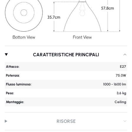
CARATTERISTICHE PRINCIPALI
Attacco:
E27
Potenza:
75.0W
Flusso luminoso:
1000 - 1600 lm
Peso:
3,6 kg
Montaggio:
Ceiling
RISORSE