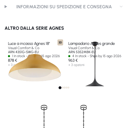
INFORMAZIONI SU SPEDIZIONE E CONSEGNA
ALTRO DALLA SERIE AGNES
3D
Luce a incasso Agnes 18"
Lampadario Agnes grande
Visual Comfort & Co
Visual Comfort & Co
ARN 4351G-SWG-EU
ARN 5352MBK-EU
1 In stock - Ships by 15 ago 2026
4 In stock - Ships by 15 ago 2026
878 €
963 €
+ 3 opzioni
+ 3 opzioni