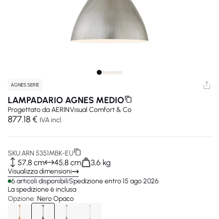
AGNES SERIE
LAMPADARIO AGNES MEDIO
Progettato da
AERIN
Visual Comfort & Co
877.18 €
IVA incl.
SKU:
ARN 5351MBK-EU
57,8 cm
45,8 cm
3,6 kg
Visualizza dimensioni
6 articoli disponibili
Spedizione entro 15 ago 2026
La spedizione è inclusa
Opzione:
Nero Opaco