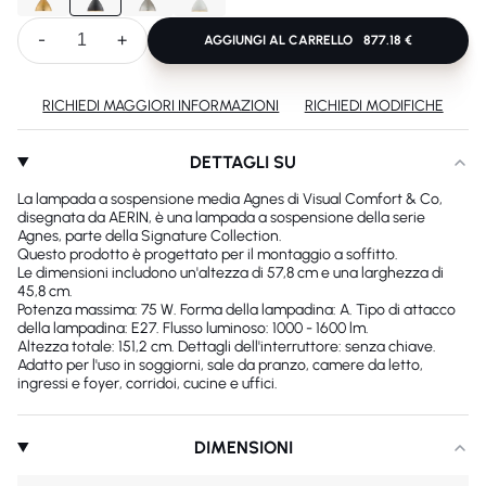
-
+
AGGIUNGI AL CARRELLO
877.18 €
RICHIEDI MAGGIORI INFORMAZIONI
RICHIEDI MODIFICHE
DETTAGLI SU
La lampada a sospensione media Agnes di Visual Comfort & Co,
disegnata da AERIN, è una lampada a sospensione della serie
Agnes, parte della Signature Collection.
Questo prodotto è progettato per il montaggio a soffitto.
Le dimensioni includono un'altezza di 57,8 cm e una larghezza di
45,8 cm.
Potenza massima: 75 W. Forma della lampadina: A. Tipo di attacco
della lampadina: E27. Flusso luminoso: 1000 - 1600 lm.
Altezza totale: 151,2 cm. Dettagli dell'interruttore: senza chiave.
Adatto per l'uso in soggiorni, sale da pranzo, camere da letto,
ingressi e foyer, corridoi, cucine e uffici.
DIMENSIONI