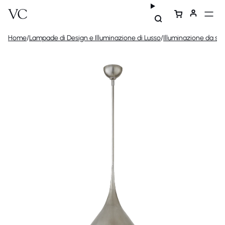
Home
/
Lampade di Design e Illuminazione di Lusso
/
Illuminazione da sof