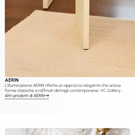
AERIN
L’illuminazione AERIN riflette un approccio elegante che unisce
forme classiche a raffinati dettagli contemporanei. VC Gallery
propone una selezione curata di lampade AERIN create con Visual
Altri prodotti di AERIN
Comfort & Co., tra cui lampadari, applique, sospensioni e lampade
da tavolo pensate per interni sofisticati. Questi design valorizzano
proporzioni equilibrate, una luce calda e una presenza decorativa
senza tempo adatta a spazi residenziali e hospitality.