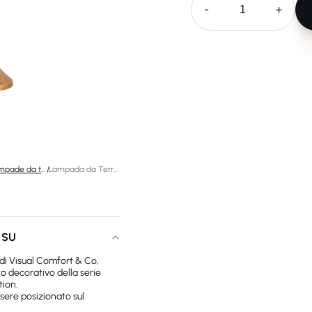
-
+
Lampade da terra di design
/
Lampada da Terra Alberto grande
 SU
di Visual Comfort & Co,
to decorativo della serie
tion.
sere posizionato sul