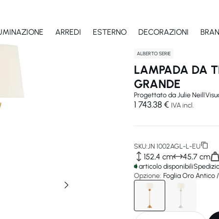
LUMINAZIONE
ARREDI
ESTERNO
DECORAZIONI
BRA
ALBERTO SERIE
LAMPADA DA T
GRANDE
Progettato da
Julie Neill
Visu
1 743.38 €
IVA incl.
SKU:
JN 1002AGL-L-EU
152,4 cm
45,7 cm
1 articolo disponibili
Spedizi
Opzione:
Foglia Oro Antico /