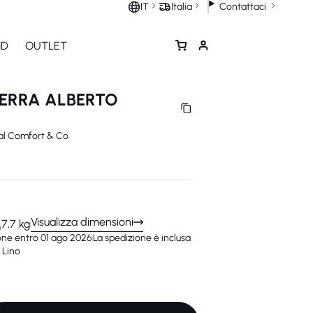
Contattaci
IT
Italia
ND
OUTLET
ERRA ALBERTO
al Comfort & Co
Visualizza dimensioni
7,7 kg
one entro 01 ago 2026
La spedizione è inclusa
 Lino