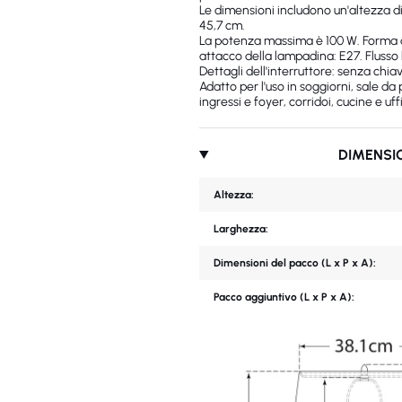
Le dimensioni includono un'altezza d
45,7 cm.
La potenza massima è 100 W. Forma d
attacco della lampadina: E27. Flusso 
Dettagli dell'interruttore: senza chiav
Adatto per l'uso in soggiorni, sale da
ingressi e foyer, corridoi, cucine e uffi
DIMENSI
Altezza:
Larghezza:
Dimensioni del pacco (L x P x A):
Pacco aggiuntivo (L x P x A):