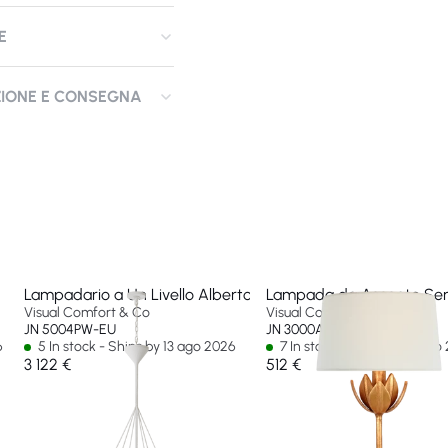
E
ZIONE E CONSEGNA
Lampadario a Un Livello Alberto grande
Lampada da Accento Senza
Visual Comfort & Co
Visual Comfort & Co
JN 5004PW-EU
JN 3000AGL-L-CL-EU
6
5 In stock - Ships by 13 ago 2026
7 In stock - Ships by 13 ago
3 122 €
512 €