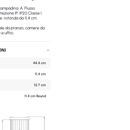
ampadina: A. Flusso
ezione IP: IP20 Classe I.
e: rotonda da 11,4 cm.
 sale da pranzo, camere da
 e uffici.
ONI
44,4 cm
11,4 cm
12.7 cm
11.4 cm Round