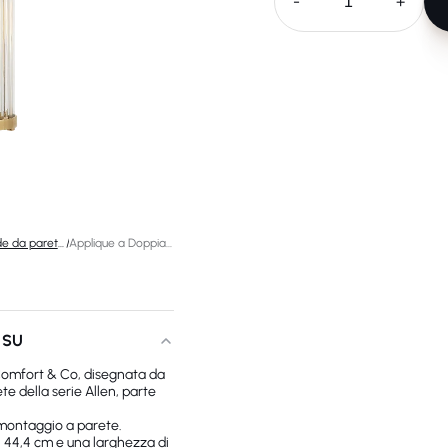
-
+
Lampade da parete di design
/
Applique a Doppia Luce Allen
 SU
 Comfort & Co, disegnata da
e della serie Allen, parte
 montaggio a parete.
i 44,4 cm e una larghezza di