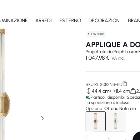
LUMINAZIONE
ARREDI
ESTERNO
DECORAZIONI
BRA
ALLEN SERIE
APPLIQUE A DO
Progettato da
Ralph Lauren
1 047.98 €
IVA incl.
SKU:
RL 2082NB-EU
44,4 cm
11,4 cm
2
167 articoli disponibili
Spediz
La spedizione è inclusa
Opzione:
Ottone Naturale