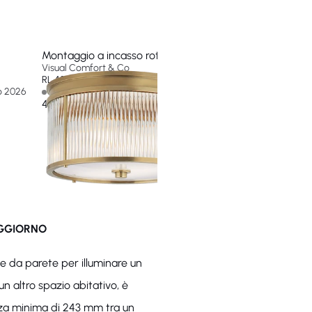
Montaggio a incasso rotondo Allen medio
Plafoniera Allen gra
Visual Comfort & Co
Visual Comfort & Co
RL 4800NB-EU
RL 4804NB-EU
go 2026
Non disponibile
4 In stock - Ships by
469 €
3 464 €
OGGIORNO
ue da parete per illuminare un
un altro spazio abitativo, è
anza minima di 243 mm tra un