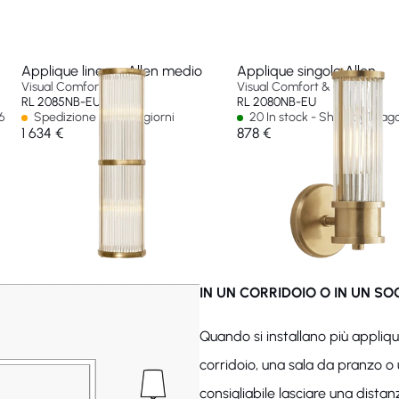
Applique lineare Allen medio
Applique singolo Allen
Visual Comfort & Co
Visual Comfort & Co
RL 2085NB-EU
RL 2080NB-EU
6
Spedizione in 14-30 giorni
20 In stock - Ships by 13 a
1 634 €
878 €
IN UN CORRIDOIO O IN UN S
Quando si installano più appliq
corridoio, una sala da pranzo o 
consigliabile lasciare una dist