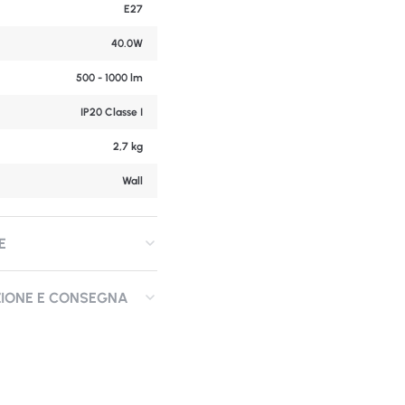
E27
40.0W
500 - 1000 lm
IP20 Classe I
2,7 kg
Wall
E
ZIONE E CONSEGNA