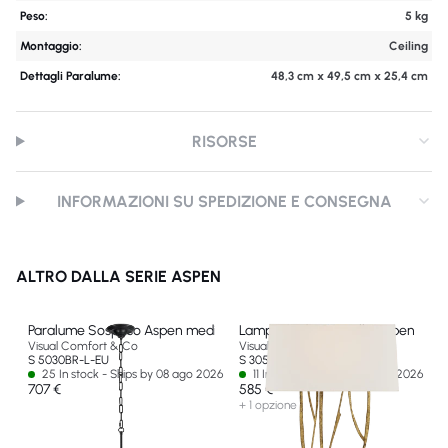
Peso:
5 kg
Montaggio:
Ceiling
Dettagli Paralume:
48,3 cm x 49,5 cm x 25,4 cm
RISORSE
INFORMAZIONI SU SPEDIZIONE E CONSEGNA
ALTRO DALLA SERIE ASPEN
Paralume Sospeso Aspen medio
Lampada da Consolle Aspen
Visual Comfort & Co
Visual Comfort & Co
S 5030BR-L-EU
S 3051GI-L-EU
25 In stock - Ships by 08 ago 2026
11 In stock - Ships by 10 ago 2026
707 €
585 €
+ 1 opzione