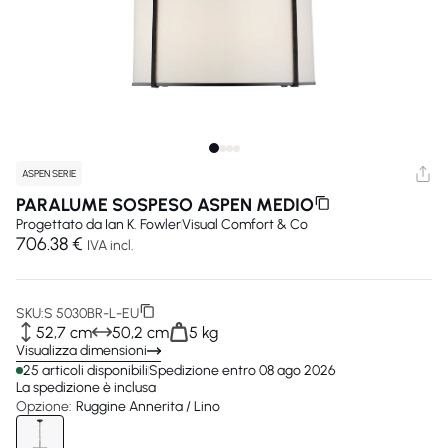
ASPEN SERIE
PARALUME SOSPESO ASPEN MEDIO
Progettato da
Ian K. Fowler
Visual Comfort & Co
706.38 €
IVA incl.
SKU:
S 5030BR-L-EU
52,7 cm
50,2 cm
5 kg
Visualizza dimensioni
25 articoli disponibili
Spedizione entro 08 ago 2026
La spedizione è inclusa
Opzione:
Ruggine Annerita / Lino