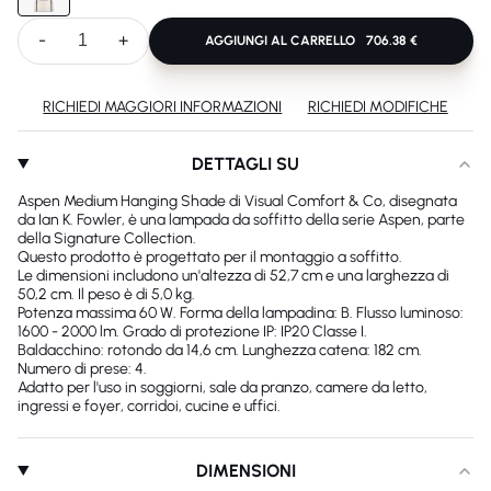
-
+
AGGIUNGI AL CARRELLO
706.38 €
RICHIEDI MAGGIORI INFORMAZIONI
RICHIEDI MODIFICHE
DETTAGLI SU
Aspen Medium Hanging Shade di Visual Comfort & Co, disegnata
da Ian K. Fowler, è una lampada da soffitto della serie Aspen, parte
della Signature Collection.
Questo prodotto è progettato per il montaggio a soffitto.
Le dimensioni includono un'altezza di 52,7 cm e una larghezza di
50,2 cm. Il peso è di 5,0 kg.
Potenza massima 60 W. Forma della lampadina: B. Flusso luminoso:
1600 - 2000 lm. Grado di protezione IP: IP20 Classe I.
Baldacchino: rotondo da 14,6 cm. Lunghezza catena: 182 cm.
Numero di prese: 4.
Adatto per l'uso in soggiorni, sale da pranzo, camere da letto,
ingressi e foyer, corridoi, cucine e uffici.
DIMENSIONI