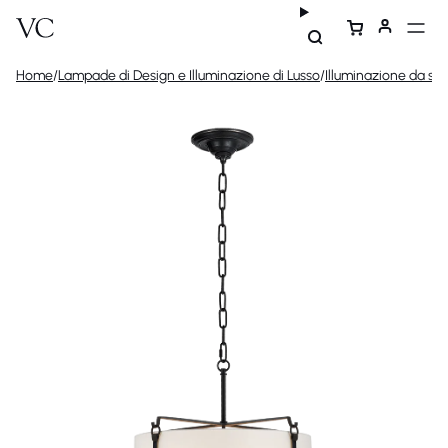
Home
/
Lampade di Design e Illuminazione di Lusso
/
Illuminazione da sof