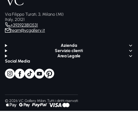
Via Filippo Turati, 3, Milano (MI)
Italy, 20121
+393923810531
team@vcgallery.it
Azienda
Servizio clienti
Area Legale
Social Media
© 2026 VC Gallery Milan, Tutti i diritti riservati