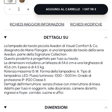
-
+
AGGIUNGI AL CARRELLO
1 047.98 €
RICHIEDI MAGGIORI INFORMAZIONI
RICHIEDI MODIFICHE
DETTAGLI SU
La lampada da tavolo piccola Avedon di Visual Comfort & Co,
disegnata da Marie Flanigan, è una lampada da tavolo della serie
Avedon, parte della Signature Collection.
Questo prodotto è progettato per l'uso su tavolo.
Le dimensioni includono un'altezza di 54,6 cm e una larghezza di
40,6 cm. Il peso è di 4,5 kg.
Potenza massima 15 W. Forma della lampadina: A. Tipo di
lampadina: LED. Flusso luminoso: 1000 - 1500 lm. Grado di
protezione IP: IP20 Classe II.
Dettagli dell'interruttore: senza chiave con interruttore di linea.
Adatto per l'uso in soggiorni, sale da pranzo, camere da letto,
ingressi e foyer, corridoi, cucine e uffici.
DIMENSIONI