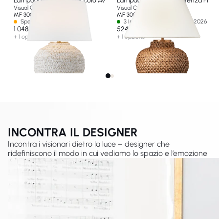
Lampada da Tavolo piccolo Avedon
Lampada da Accento Senza Fili 11
Visual Comfort & Co
Visual Comfort & Co
MF 3000PWR-L-EU
MF 3004NRT-L-CL-EU
Spedizione in 14-30 giorni
3 In stock - Ships by 15 ago 2026
1 048 €
524 €
+ 1 opzione
+ 1 opzione
INCONTRA IL DESIGNER
Incontra i visionari dietro la luce – designer che
ridefiniscono il modo in cui vediamo lo spazio e l’emozione