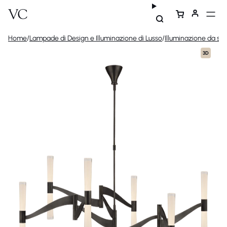
Home
/
Lampade di Design e Illuminazione di Lusso
/
Illuminazione da sof
3D