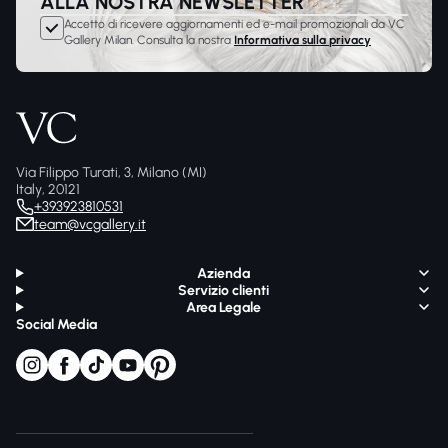
ALLA NOSTRA NEWSLETTER
Accetto di ricevere aggiornamenti ed e-mail promozionali da VC
Gallery Milan. Consulta la nostra
Informativa sulla privacy
Via Filippo Turati, 3, Milano (MI)
Italy, 20121
+393923810531
team@vcgallery.it
Azienda
Servizio clienti
Area Legale
Social Media