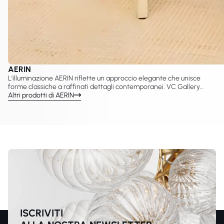
AERIN
L’illuminazione AERIN riflette un approccio elegante che unisce
forme classiche a raffinati dettagli contemporanei. VC Gallery
propone una selezione curata di lampade AERIN create con Visual
Altri prodotti di AERIN
Comfort & Co., tra cui lampadari, applique, sospensioni e lampade
da tavolo pensate per interni sofisticati. Questi design valorizzano
proporzioni equilibrate, una luce calda e una presenza decorativa
senza tempo adatta a spazi residenziali e hospitality.
ISCRIVITI