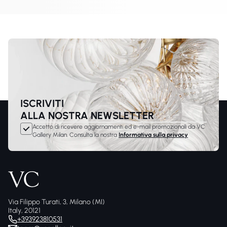
applique e lampade da tavolo. Le collezioni introducono elementi
vivaci e dettagli curati pensati per interni residenziali
contemporanei.
ISCRIVITI
ALLA NOSTRA NEWSLETTER
Accetto di ricevere aggiornamenti ed e-mail promozionali da VC
Gallery Milan. Consulta la nostra
Informativa sulla privacy
Via Filippo Turati, 3, Milano (MI)
Italy, 20121
+393923810531