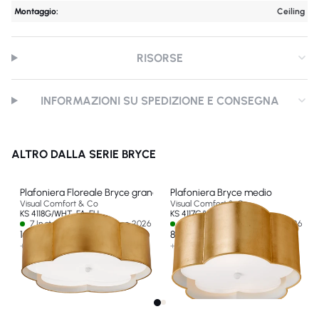
Montaggio:
Ceiling
RISORSE
INFORMAZIONI SU SPEDIZIONE E CONSEGNA
ALTRO DALLA SERIE BRYCE
Plafoniera Floreale Bryce grande
Plafoniera Bryce medio
Visual Comfort & Co
Visual Comfort & Co
KS 4118G/WHT-FA-EU
KS 4117G/WHT-FA-EU
7 In stock - Ships by 10 ago 2026
5 In stock - Ships by 01 ago 2026
1 158 €
878 €
+ 1 opzione
+ 1 opzione