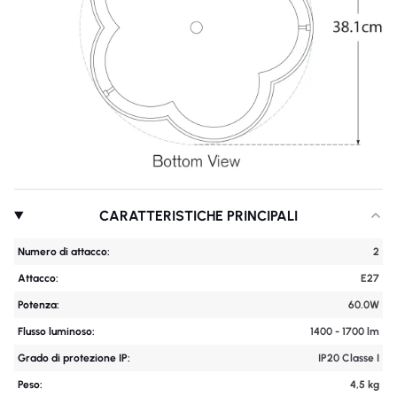
CARATTERISTICHE PRINCIPALI
Numero di attacco:
2
Attacco:
E27
Potenza:
60.0W
Flusso luminoso:
1400 - 1700 lm
Grado di protezione IP:
IP20 Classe I
Peso:
4,5 kg