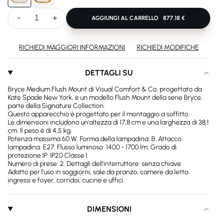
-
+
AGGIUNGI AL CARRELLO
877.18 €
RICHIEDI MAGGIORI INFORMAZIONI
RICHIEDI MODIFICHE
DETTAGLI SU
Bryce Medium Flush Mount di Visual Comfort & Co, progettato da
Kate Spade New York, è un modello Flush Mount della serie Bryce,
parte della Signature Collection.
Questo apparecchio è progettato per il montaggio a soffitto.
Le dimensioni includono un'altezza di 17,8 cm e una larghezza di 38,1
cm. Il peso è di 4,5 kg.
Potenza massima 60 W. Forma della lampadina: B. Attacco
lampadina: E27. Flusso luminoso: 1400 - 1700 lm. Grado di
protezione IP: IP20 Classe I.
Numero di prese: 2. Dettagli dell'interruttore: senza chiave.
Adatto per l'uso in soggiorni, sale da pranzo, camere da letto,
ingressi e foyer, corridoi, cucine e uffici.
DIMENSIONI