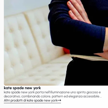
kate spade new york
kate spade new york porta nell’illuminazione uno spirito giocoso e
decorativo, combinando colore, pattern ed eleganza accessibile.
VC Gallery propone una selezione di lampade kate spade new york
Altri prodotti di kate spade new york
create con Visual Comfort & Co., tra cui lampadari, sospensioni,