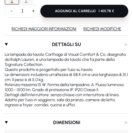
-
+
AGGIUNGI AL CARRELLO
1 401.78 €
RICHIEDI MAGGIORI INFORMAZIONI
RICHIEDI MODIFICHE
DETTAGLI SU
La lampada da tavolo Carthage di Visual Comfort & Co, disegnata
da Ralph Lauren, è una lampada da tavolo che fa parte della
Signature Collection.
Questo prodotto è progettato per l'uso su tavolo.
Le dimensioni includono un'altezza di 58,4 cm e una larghezza di 31,1
cm. Il peso è di 5,0 kg.
Potenza massima 15 W. Forma della lampadina: A. Flusso luminoso:
1000 - 1500 lm. Grado di protezione IP: IP20 Classe II.
Dettagli dell'interruttore: senza chiave con interruttore di linea.
Adatto per l'uso in soggiorni, sale da pranzo, camere da letto,
ingressi e foyer, corridoi, cucine e uffici.
DIMENSIONI