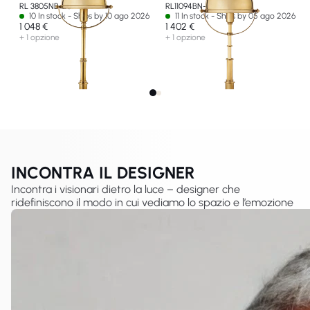
RL 3805NB-EU
RL11094BN-EU
10 In stock - Ships by 10 ago 2026
11 In stock - Ships by 05 ago 2026
1 048 €
1 402 €
+ 1 opzione
+ 1 opzione
INCONTRA IL DESIGNER
Incontra i visionari dietro la luce – designer che
ridefiniscono il modo in cui vediamo lo spazio e l’emozione