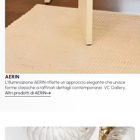
AERIN
L’illuminazione AERIN riflette un approccio elegante che unisce
forme classiche a raffinati dettagli contemporanei. VC Gallery
propone una selezione curata di lampade AERIN create con Visual
Altri prodotti di AERIN
Comfort & Co., tra cui lampadari, applique, sospensioni e lampade
da tavolo pensate per interni sofisticati. Questi design valorizzano
proporzioni equilibrate, una luce calda e una presenza decorativa
senza tempo adatta a spazi residenziali e hospitality.