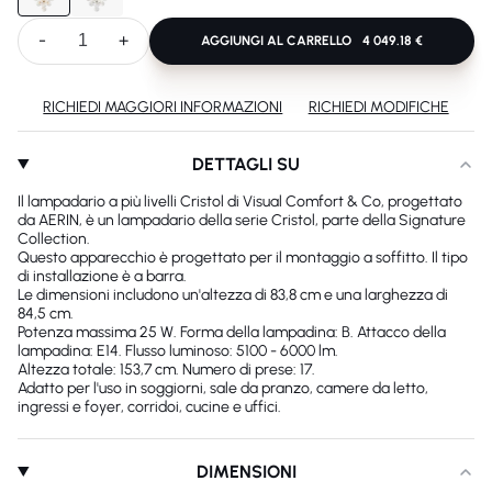
-
+
AGGIUNGI AL CARRELLO
4 049.18 €
RICHIEDI MAGGIORI INFORMAZIONI
RICHIEDI MODIFICHE
DETTAGLI SU
Il lampadario a più livelli Cristol di Visual Comfort & Co, progettato
da AERIN, è un lampadario della serie Cristol, parte della Signature
Collection.
Questo apparecchio è progettato per il montaggio a soffitto. Il tipo
di installazione è a barra.
Le dimensioni includono un'altezza di 83,8 cm e una larghezza di
84,5 cm.
Potenza massima 25 W. Forma della lampadina: B. Attacco della
lampadina: E14. Flusso luminoso: 5100 - 6000 lm.
Altezza totale: 153,7 cm. Numero di prese: 17.
Adatto per l'uso in soggiorni, sale da pranzo, camere da letto,
ingressi e foyer, corridoi, cucine e uffici.
DIMENSIONI