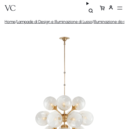
Home
/
Lampade di Design e Illuminazione di Lusso
/
Illuminazione da sof