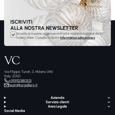
ISCRIVITI
ALLA NOSTRA NEWSLETTER
Accetto di ricevere aggiornamenti ed e-mail promozionali da VC
Gallery Milan. Consulta la nostra
Informativa sulla privacy
Via Filippo Turati, 3, Milano (MI)
Italy, 20121
+393923810531
team@vcgallery.it
Azienda
Servizio clienti
Area Legale
Social Media