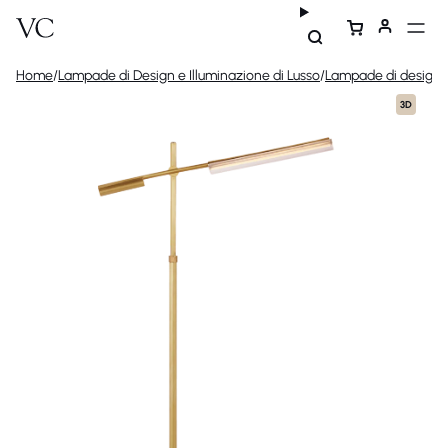
Home
/
Lampade di Design e Illuminazione di Lusso
/
Lampade di design
/
3D