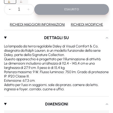
-
+
ESAURITO
RICHIEDI MAGGIORI INFORMAZIONI
RICHIEDI MODIFICHE
DETTAGLI SU
La lampada da terra regolabile Daley di Visual Comfort & Co,
disegnata da Ralph Lauren, è un modello funzionale della serie
Daley, parte della Signature Collection.
Questo apparecchio è progettato per l'illuminazione di attività.
Le dimensioni includono un'altezza di 112,4 - 145,4 cm e una
larghezza di 27,9 cm. Il peso è di 15,4 kg.
Potenza massima: 9 W. Flusso luminoso: 750 lm. Grado di protezione
IP: IP20 Classe III.
Estensione: 67,3 cm.
Adatto per l'uso in soggiorni, sale da pranzo, camere da letto,
ingressi e foyer, corridoi, cucine e uffici.
DIMENSIONI