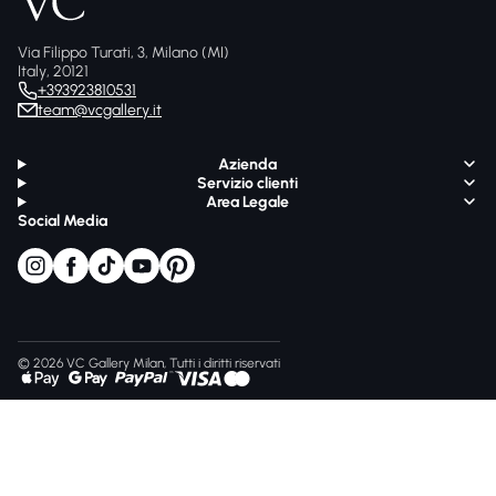
Via Filippo Turati, 3, Milano (MI)
Italy, 20121
+393923810531
team@vcgallery.it
Azienda
Servizio clienti
Area Legale
Social Media
© 2026 VC Gallery Milan, Tutti i diritti riservati