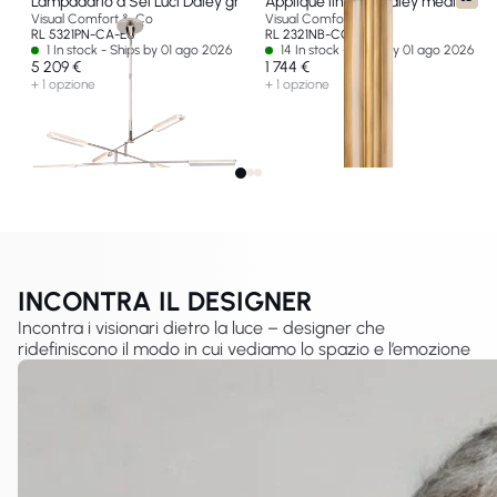
Lampadario a Sei Luci Daley grande
Applique lineare Daley medio
Visual Comfort & Co
Visual Comfort & Co
RL 5321PN-CA-EU
RL 2321NB-CG-EU
1 In stock - Ships by 01 ago 2026
14 In stock - Ships by 01 ago 2026
5 209 €
1 744 €
+ 1 opzione
+ 1 opzione
INCONTRA IL DESIGNER
Incontra i visionari dietro la luce – designer che
ridefiniscono il modo in cui vediamo lo spazio e l’emozione