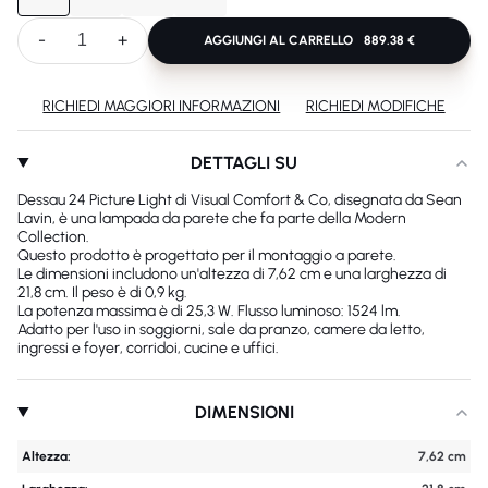
-
+
AGGIUNGI AL CARRELLO
889.38 €
RICHIEDI MAGGIORI INFORMAZIONI
RICHIEDI MODIFICHE
DETTAGLI SU
Dessau 24 Picture Light di Visual Comfort & Co, disegnata da Sean
Lavin, è una lampada da parete che fa parte della Modern
Collection.
Questo prodotto è progettato per il montaggio a parete.
Le dimensioni includono un'altezza di 7,62 cm e una larghezza di
21,8 cm. Il peso è di 0,9 kg.
La potenza massima è di 25,3 W. Flusso luminoso: 1524 lm.
Adatto per l'uso in soggiorni, sale da pranzo, camere da letto,
ingressi e foyer, corridoi, cucine e uffici.
DIMENSIONI
Altezza:
7,62 cm