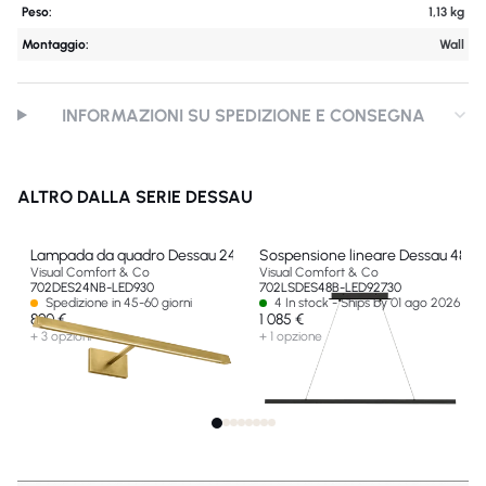
Peso:
1,13 kg
Montaggio:
Wall
INFORMAZIONI SU SPEDIZIONE E CONSEGNA
ALTRO DALLA SERIE DESSAU
Lampada da quadro Dessau 24
Sospensione lineare Dessau 48
Visual Comfort & Co
Visual Comfort & Co
702DES24NB-LED930
702LSDES48B-LED92730
Spedizione in 45-60 giorni
4 In stock - Ships by 01 ago 2026
890 €
1 085 €
+ 3 opzioni
+ 1 opzione