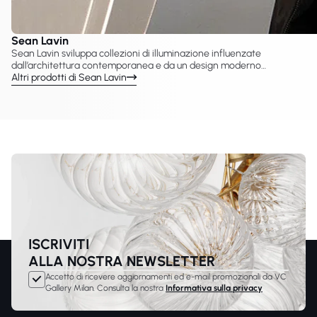
Sean Lavin
Sean Lavin sviluppa collezioni di illuminazione influenzate
dall’architettura contemporanea e da un design moderno
essenziale. VC Gallery presenta una selezione di lampade Sean
Altri prodotti di Sean Lavin
Lavin prodotte con Visual Comfort & Co., tra cui lampadari,
sospensioni e applique progettate per interni moderni. Il suo lavoro
enfatizza forme minimaliste e tecnologia LED avanzata, adatta a
progetti residenziali e hospitality.
ISCRIVITI
ALLA NOSTRA NEWSLETTER
Accetto di ricevere aggiornamenti ed e-mail promozionali da VC
Gallery Milan. Consulta la nostra
Informativa sulla privacy