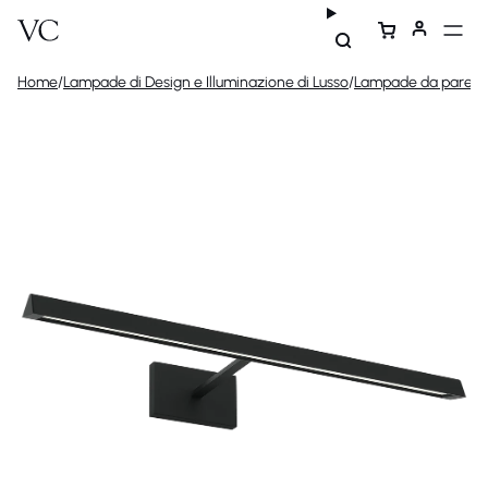
Home
/
Lampade di Design e Illuminazione di Lusso
/
Lampade da parete 