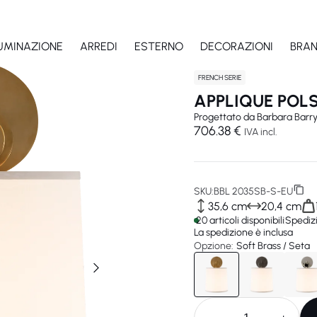
LUMINAZIONE
ARREDI
ESTERNO
DECORAZIONI
BRA
FRENCH SERIE
APPLIQUE POL
Progettato da
Barbara Barr
706.38 €
IVA incl.
SKU:
BBL 2035SB-S-EU
35,6 cm
20,4 cm
20 articoli disponibili
Spediz
La spedizione è inclusa
Opzione:
Soft Brass / Seta