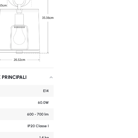
 PRINCIPALI
E14
60.0W
600 - 700 lm
IP20 Classe I
1,4 kg