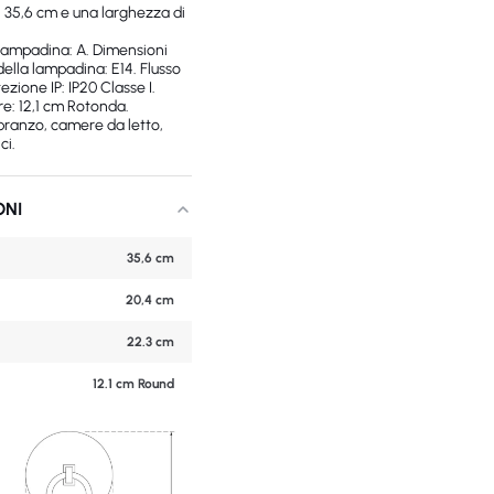
i 35,6 cm e una larghezza di
lampadina: A. Dimensioni
della lampadina: E14. Flusso
zione IP: IP20 Classe I.
re: 12,1 cm Rotonda.
 pranzo, camere da letto,
ci.
ONI
35,6 cm
20,4 cm
22.3 cm
12.1 cm Round