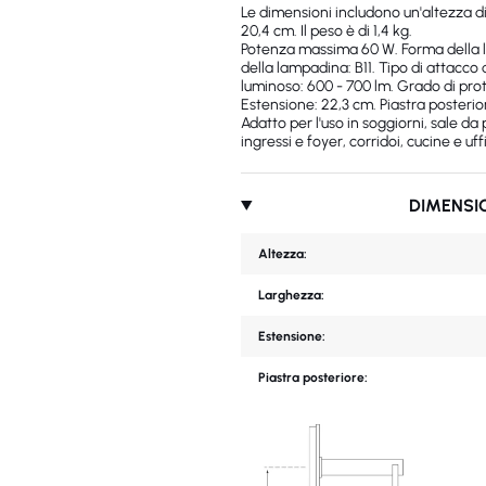
Le dimensioni includono un'altezza d
20,4 cm. Il peso è di 1,4 kg.
Potenza massima 60 W. Forma della 
della lampadina: B11. Tipo di attacco 
luminoso: 600 - 700 lm. Grado di prote
Estensione: 22,3 cm. Piastra posterio
Adatto per l'uso in soggiorni, sale da
ingressi e foyer, corridoi, cucine e uffi
DIMENSI
Altezza:
Larghezza:
Estensione:
Piastra posteriore: