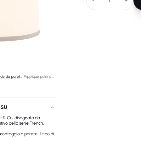
-
+
Lampade da parete di design
/
Applique polsino francese
 SU
t & Co, disegnata da
ivo della serie French,
ontaggio a parete. Il tipo di