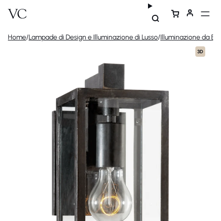
Home
/
Lampade di Design e Illuminazione di Lusso
/
Illuminazione da Est
3D