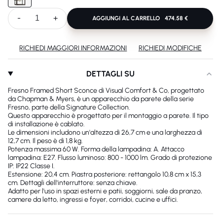
-
+
AGGIUNGI AL CARRELLO
474.58 €
RICHIEDI MAGGIORI INFORMAZIONI
RICHIEDI MODIFICHE
DETTAGLI SU
Fresno Framed Short Sconce di Visual Comfort & Co, progettato
da Chapman & Myers, è un apparecchio da parete della serie
Fresno, parte della Signature Collection.
Questo apparecchio è progettato per il montaggio a parete. Il tipo
di installazione è cablato.
Le dimensioni includono un'altezza di 26,7 cm e una larghezza di
12,7 cm. Il peso è di 1,8 kg.
Potenza massima 60 W. Forma della lampadina: A. Attacco
lampadina: E27. Flusso luminoso: 800 - 1000 lm. Grado di protezione
IP: IP22 Classe I.
Estensione: 20,4 cm. Piastra posteriore: rettangolo 10,8 cm x 15,3
cm. Dettagli dell'interruttore: senza chiave.
Adatto per l'uso in spazi esterni e patii, soggiorni, sale da pranzo,
camere da letto, ingressi e foyer, corridoi, cucine e uffici.