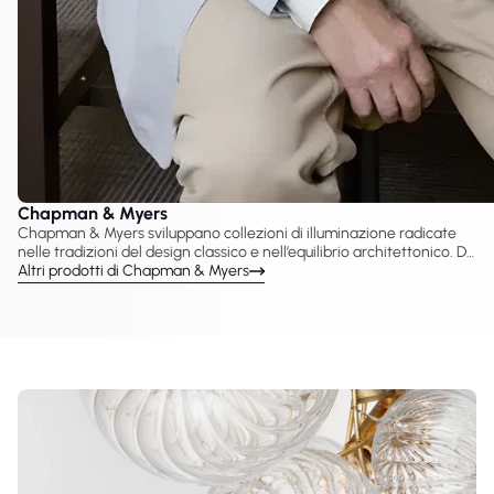
Chapman & Myers
Chapman & Myers sviluppano collezioni di illuminazione radicate
nelle tradizioni del design classico e nell’equilibrio architettonico. Da
VC Gallery è possibile esplorare le lampade Chapman & Myers
Altri prodotti di Chapman & Myers
prodotte con Visual Comfort & Co., tra cui lampadari, applique,
sospensioni e lampade da tavolo pensate per interni raffinati. I loro
progetti enfatizzano proporzione, simmetria e dettagli senza
tempo, risultando adatti sia ad ambienti residenziali sia hospitality.