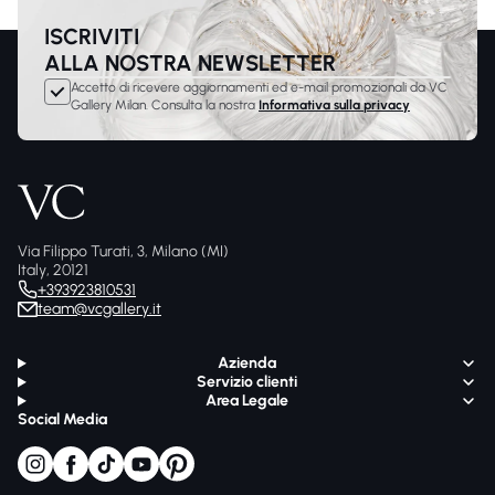
ISCRIVITI
ALLA NOSTRA NEWSLETTER
Accetto di ricevere aggiornamenti ed e-mail promozionali da VC
Gallery Milan. Consulta la nostra
Informativa sulla privacy
Via Filippo Turati, 3, Milano (MI)
Italy, 20121
+393923810531
team@vcgallery.it
Azienda
Servizio clienti
Area Legale
Social Media