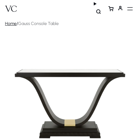
Home
/
Gauss Console Table