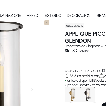
LUMINAZIONE
ARREDI
ESTERNO
DECORAZIONI
BRA
3D
GLENDON SERIE
APPLIQUE PIC
GLENDON
Progettato da
Chapman & M
816.18 €
IVA incl.
SKU:
CHD 2610BZ-CG-EU
36,8 cm
14,6 cm
2
VIS
1 articolo disponibili
Spedizi
Opzione:
Bronzo / vetro tr