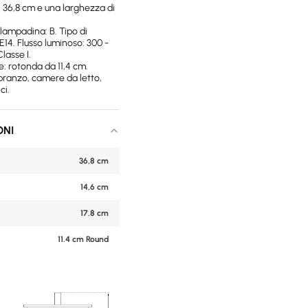
i 36,8 cm e una larghezza di
lampadina: B. Tipo di
14. Flusso luminoso: 300 -
lasse I.
e: rotonda da 11,4 cm.
 pranzo, camere da letto,
ci.
ONI
36,8 cm
14,6 cm
17.8 cm
11.4 cm Round