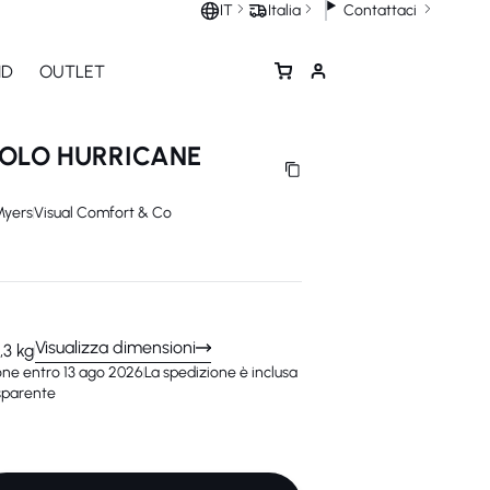
Contattaci
IT
Italia
ND
OUTLET
COLO HURRICANE
yers
Visual Comfort & Co
Visualizza dimensioni
,3 kg
UALIZZA IN 3D
one entro 13 ago 2026
La spedizione è inclusa
asparente