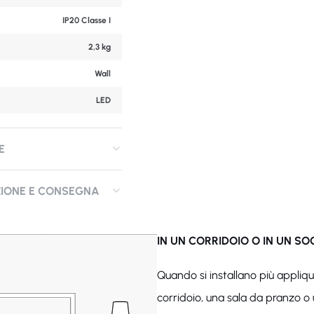
IP20 Classe I
2,3 kg
Wall
LED
E
ZIONE E CONSEGNA
IN UN CORRIDOIO O IN UN S
Quando si installano più appliq
corridoio, una sala da pranzo o 