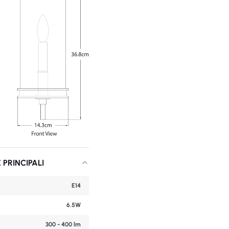
 PRINCIPALI
E14
6.5W
300 - 400 lm