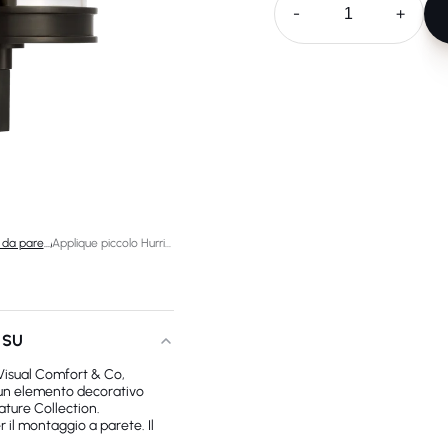
-
+
Lampade da parete di design
/
Applique piccolo Hurricane Glendon
 SU
Visual Comfort & Co,
un elemento decorativo
ature Collection.
il montaggio a parete. Il