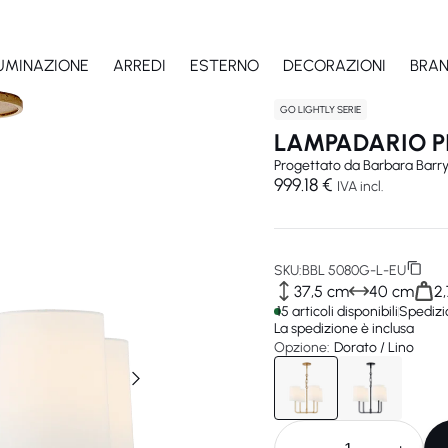
LUMINAZIONE
ARREDI
ESTERNO
DECORAZIONI
BRA
GO LIGHTLY SERIE
LAMPADARIO P
Progettato da
Barbara Barr
999.18 €
IVA incl.
SKU:
BBL 5080G-L-EU
37,5 cm
40 cm
2,
15 articoli disponibili
Spedizi
La spedizione è inclusa
Opzione:
Dorato / Lino