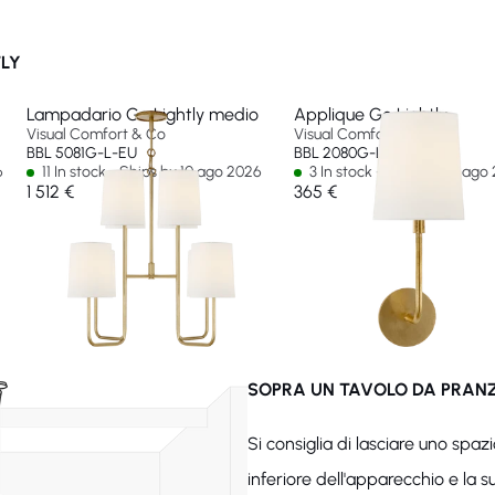
TLY
Lampadario Go Lightly medio
Applique Go Lightly
Visual Comfort & Co
Visual Comfort & Co
BBL 5081G-L-EU
BBL 2080G-L-EU
6
11 In stock - Ships by 10 ago 2026
3 In stock - Ships by 13 ago
1 512 €
365 €
SOPRA UN TAVOLO DA PRAN
Si consiglia di lasciare uno spaz
inferiore dell'apparecchio e la s