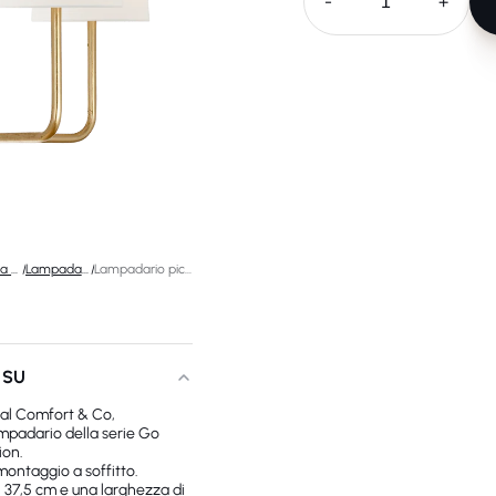
-
+
Illuminazione da soffitto di design
/
Lampadari di design
/
Lampadario piccola Go Lightly
 SU
sual Comfort & Co,
mpadario della serie Go
ion.
montaggio a soffitto.
i 37,5 cm e una larghezza di