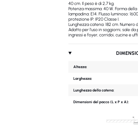
40 cm. Il peso è di 2,7 kg.
Potenza massima: 40 W. Forma della 
lampadina: E14. Flusso luminoso: 1600
protezione IP: IP20 Classe I.
Lunghezza catena: 182 cm. Numero di
Adatto per l'uso in soggiorni, sale da
ingressi e foyer, corridoi, cucine e uffi
DIMENSI
Altezza:
Larghezza:
Lunghezza della catena:
Dimensioni del pacco (L x P x A):