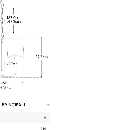
 PRINCIPALI
4
E14