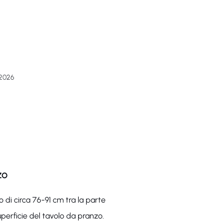
 2026
ZO
io di circa 76-91 cm tra la parte
uperficie del tavolo da pranzo.