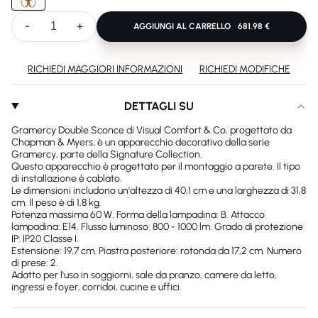
-
+
AGGIUNGI AL CARRELLO
681.98 €
RICHIEDI MAGGIORI INFORMAZIONI
RICHIEDI MODIFICHE
DETTAGLI SU
Gramercy Double Sconce di Visual Comfort & Co, progettato da
Chapman & Myers, è un apparecchio decorativo della serie
Gramercy, parte della Signature Collection.
Questo apparecchio è progettato per il montaggio a parete. Il tipo
di installazione è cablato.
Le dimensioni includono un'altezza di 40,1 cm e una larghezza di 31,8
cm. Il peso è di 1,8 kg.
Potenza massima 60 W. Forma della lampadina: B. Attacco
lampadina: E14. Flusso luminoso: 800 - 1000 lm. Grado di protezione
IP: IP20 Classe I.
Estensione: 19,7 cm. Piastra posteriore: rotonda da 17,2 cm. Numero
di prese: 2.
Adatto per l'uso in soggiorni, sale da pranzo, camere da letto,
ingressi e foyer, corridoi, cucine e uffici.