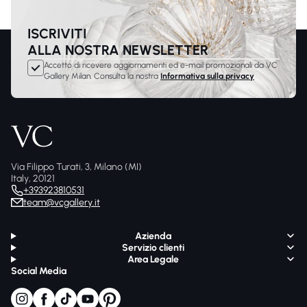
ISCRIVITI
ALLA NOSTRA NEWSLETTER
Accetto di ricevere aggiornamenti ed e-mail promozionali da VC
Gallery Milan. Consulta la nostra
Informativa sulla privacy
Via Filippo Turati, 3, Milano (MI)
Italy, 20121
+393923810531
team@vcgallery.it
Azienda
Servizio clienti
Area Legale
Social Media