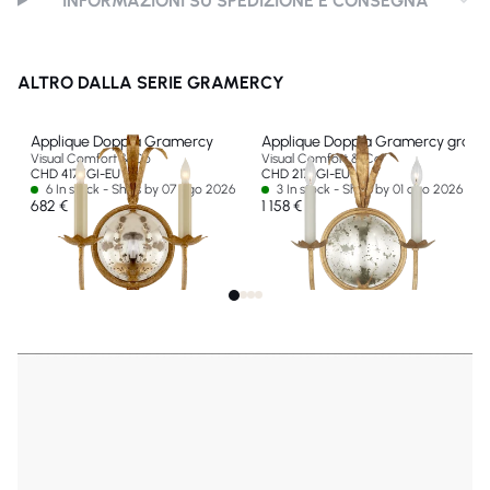
INFORMAZIONI SU SPEDIZIONE E CONSEGNA
ALTRO DALLA SERIE GRAMERCY
Applique Doppia Gramercy
Applique Doppia Gramercy grand
Visual Comfort & Co
Visual Comfort & Co
CHD 4175GI-EU
CHD 2176GI-EU
6 In stock - Ships by 07 ago 2026
3 In stock - Ships by 01 ago 2026
682 €
1 158 €