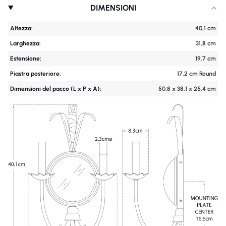
DIMENSIONI
Altezza:
40,1 cm
Larghezza:
31,8 cm
Estensione:
19.7 cm
Piastra posteriore:
17.2 cm Round
Dimensioni del pacco (L x P x A):
50.8 x 38.1 x 25.4 cm