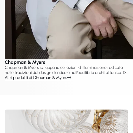
Chapman & Myers
Chapman & Myers sviluppano collezioni di illuminazione radicate
nelle tradizioni del design classico e nell’equilibrio architettonico. Da
VC Gallery è possibile esplorare le lampade Chapman & Myers
Altri prodotti di Chapman & Myers
prodotte con Visual Comfort & Co., tra cui lampadari, applique,
sospensioni e lampade da tavolo pensate per interni raffinati. I loro
progetti enfatizzano proporzione, simmetria e dettagli senza
tempo, risultando adatti sia ad ambienti residenziali sia hospitality.