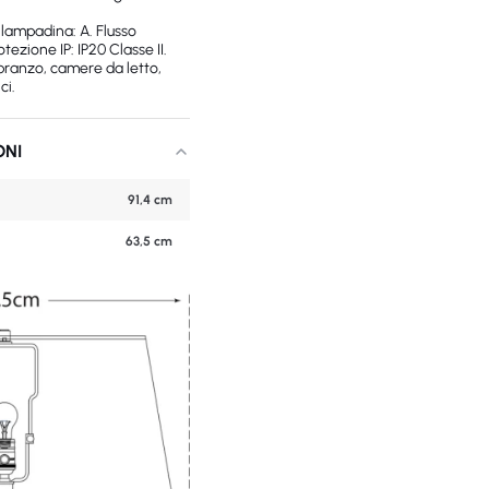
lampadina: A. Flusso
tezione IP: IP20 Classe II.
 pranzo, camere da letto,
ci.
ONI
91,4 cm
63,5 cm