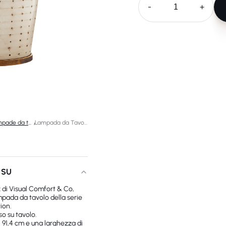
-
+
Lampade da tavolo di design
/
Lampada da Tavolo Halifax grande
 SU
 di Visual Comfort & Co,
pada da tavolo della serie
ion.
o su tavolo.
 91,4 cm e una larghezza di