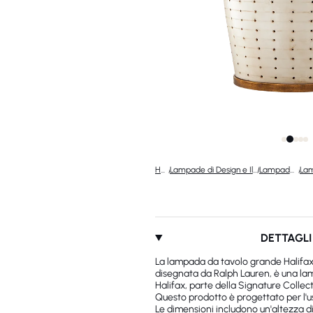
Home
/
Lampade di Design e Illuminazione di Lusso
/
Lampade di design
/
DETTAGLI
La lampada da tavolo grande Halifax
disegnata da Ralph Lauren, è una lam
Halifax, parte della Signature Collect
Questo prodotto è progettato per l'us
Le dimensioni includono un'altezza di