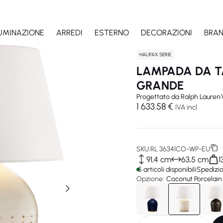
LUMINAZIONE
ARREDI
ESTERNO
DECORAZIONI
BRA
HALIFAX SERIE
LAMPADA DA T
GRANDE
Progettato da
Ralph Lauren
1 633.58 €
IVA incl.
SKU:
RL 3634ICO-WP-EU
91,4 cm
63,5 cm
1
5 articoli disponibili
Spedizio
Opzione:
Coconut Porcelain