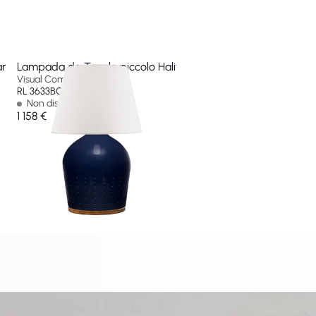
ande
Lampada da Tavolo piccolo Halifax
Visual Comfort & Co
RL 3633BC-WP-EU
Non disponibile
1 158 €