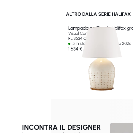
ALTRO DALLA SERIE HALIFAX
Lampada da Tavolo Halifax gr
Visual Comfort & Co
RL 3634ICO-WP-EU
5 In stock - Ships by 15 ago 2026
1 634 €
INCONTRA IL DESIGNER