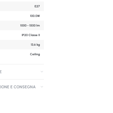
E27
100.0W
1000 - 1500 lm
IP20 Classe II
13,6 kg
Ceiling
E
ZIONE E CONSEGNA