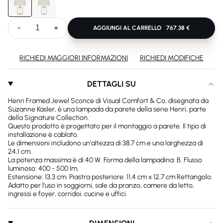
-
+
AGGIUNGI AL CARRELLO
767.38 €
RICHIEDI MAGGIORI INFORMAZIONI
RICHIEDI MODIFICHE
DETTAGLI SU
Henri Framed Jewel Sconce di Visual Comfort & Co, disegnata da
Suzanne Kasler, è una lampada da parete della serie Henri, parte
della Signature Collection.
Questo prodotto è progettato per il montaggio a parete. Il tipo di
installazione è cablato.
Le dimensioni includono un'altezza di 38,7 cm e una larghezza di
24,1 cm.
La potenza massima è di 40 W. Forma della lampadina: B. Flusso
luminoso: 400 - 500 lm.
Estensione: 13,3 cm. Piastra posteriore: 11,4 cm x 12,7 cm Rettangolo.
Adatto per l'uso in soggiorni, sale da pranzo, camere da letto,
ingressi e foyer, corridoi, cucine e uffici.