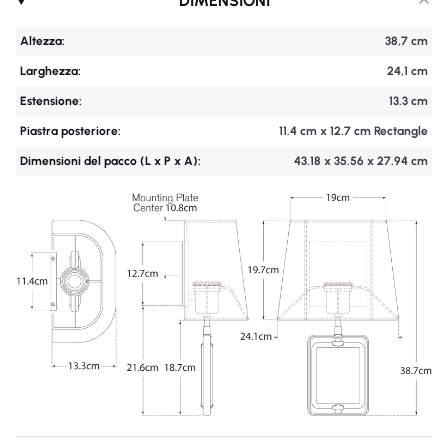
DIMENSIONI
Altezza:
38,7 cm
Larghezza:
24,1 cm
Estensione:
13.3 cm
Piastra posteriore:
11.4 cm x 12.7 cm Rectangle
Dimensioni del pacco (L x P x A):
43.18 x 35.56 x 27.94 cm