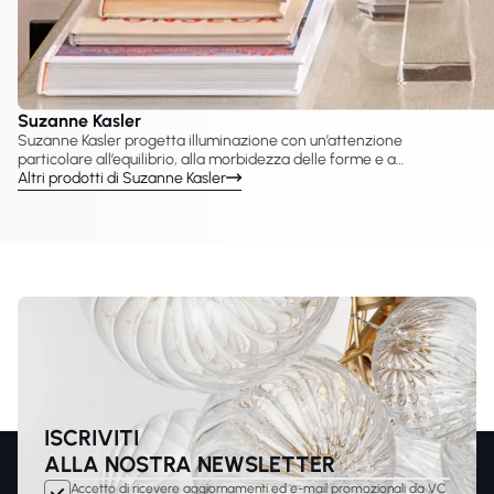
Suzanne Kasler
Suzanne Kasler progetta illuminazione con un’attenzione
particolare all’equilibrio, alla morbidezza delle forme e a
un’eleganza discreta. VC Gallery presenta le lampade Suzanne
Altri prodotti di Suzanne Kasler
Kasler create con Visual Comfort & Co., tra cui lampadari,
sospensioni, applique e lampade da tavolo. Le sue collezioni sono
caratterizzate da linee armoniose e dettagli raffinati che
completano interni residenziali sofisticati.
ISCRIVITI
ALLA NOSTRA NEWSLETTER
Accetto di ricevere aggiornamenti ed e-mail promozionali da VC