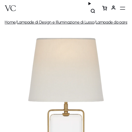
Home
/
Lampade di Design e Illuminazione di Lusso
/
Lampade da parete 