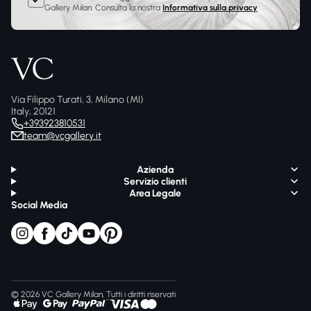
Gallery Milan. Consulta la nostra
Informativa sulla privacy
Via Filippo Turati, 3, Milano (MI)
Italy, 20121
+393923810531
team@vcgallery.it
Azienda
Servizio clienti
Area Legale
Social Media
© 2026 VC Gallery Milan, Tutti i diritti riservati