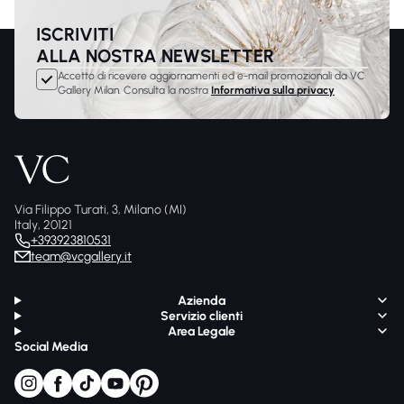
ISCRIVITI
ALLA NOSTRA NEWSLETTER
Accetto di ricevere aggiornamenti ed e-mail promozionali da VC
Gallery Milan. Consulta la nostra
Informativa sulla privacy
Via Filippo Turati, 3, Milano (MI)
Italy, 20121
+393923810531
team@vcgallery.it
Azienda
Servizio clienti
Area Legale
Social Media