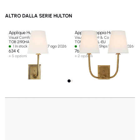
ALTRO DALLA SERIE HULTON
Applique Hulton
Applique Doppia Hulton
Visual Comfort & Co
Visual Comfort & Co
TOB 2190HAB-L-EU
TOB 2191HAB-L-EU
1 In stock - Ships by 07 ago 2026
12 In stock - Ships by 10 ago 2026
634 €
768 €
+ 5 opzioni
+ 2 opzioni