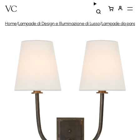
Home
/
Lampade di Design e Illuminazione di Lusso
/
Lampade da parete 