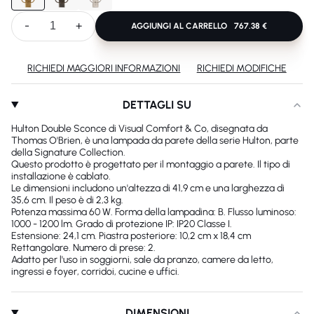
-
+
AGGIUNGI AL CARRELLO
767.38 €
RICHIEDI MAGGIORI INFORMAZIONI
RICHIEDI MODIFICHE
DETTAGLI SU
Hulton Double Sconce di Visual Comfort & Co, disegnata da
Thomas O'Brien, è una lampada da parete della serie Hulton, parte
della Signature Collection.
Questo prodotto è progettato per il montaggio a parete. Il tipo di
installazione è cablato.
Le dimensioni includono un'altezza di 41,9 cm e una larghezza di
35,6 cm. Il peso è di 2,3 kg.
Potenza massima 60 W. Forma della lampadina: B. Flusso luminoso:
1000 - 1200 lm. Grado di protezione IP: IP20 Classe I.
Estensione: 24,1 cm. Piastra posteriore: 10,2 cm x 18,4 cm
Rettangolare. Numero di prese: 2.
Adatto per l'uso in soggiorni, sale da pranzo, camere da letto,
ingressi e foyer, corridoi, cucine e uffici.
DIMENSIONI