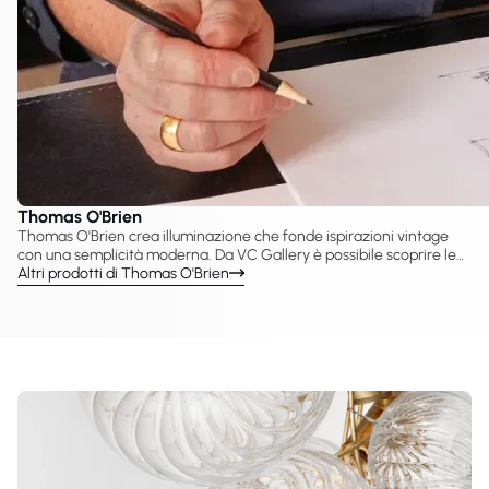
Thomas O'Brien
Thomas O'Brien crea illuminazione che fonde ispirazioni vintage
con una semplicità moderna. Da VC Gallery è possibile scoprire le
lampade Thomas O'Brien sviluppate con Visual Comfort & Co., tra
Altri prodotti di Thomas O'Brien
cui lampadari, sospensioni, applique e lampade da tavolo. Le sue
collezioni reinterpretano spesso forme e materiali classici, creando
soluzioni luminose adatte sia a interni tradizionali sia
contemporanei.