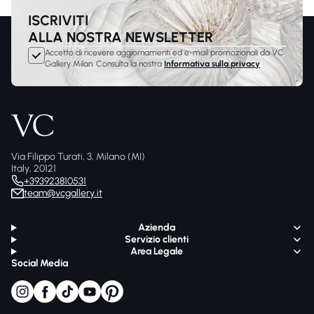
ISCRIVITI
ALLA NOSTRA NEWSLETTER
Accetto di ricevere aggiornamenti ed e-mail promozionali da VC
Gallery Milan. Consulta la nostra
Informativa sulla privacy
Via Filippo Turati, 3, Milano (MI)
Italy, 20121
+393923810531
team@vcgallery.it
Azienda
Servizio clienti
Area Legale
Social Media