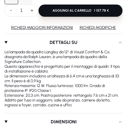
-
+
AGGIUNGI AL CARRELLO
1 157.78 €
RICHIEDI MAGGIORI INFORMAZIONI
RICHIEDI MODIFICHE
DETTAGLI SU
La lampada da quadro Langley da 12" di Visual Comfort & Co,
disegnata da Ralph Lauren, è una lampada da quadro della
Signature Collection.
Questo apparecchio è progettato per il montaggio di quadri. Il tipo
di installazione è cablato.
Le dimensioni includono un'altezza di 6,4 cm e una larghezza di 33
cm. Il peso è di 0,9 kg.
Potenza massima: 12 W. Flusso luminoso: 1000 lm. Grado di
protezione IP: IP20 Classe I.
Estensione: 20,3 cm. Piastra posteriore: rettangolo 7,6 cm x 21 cm.
Adatto per l'uso in soggiorni, sale da pranzo, camere da letto,
ingressi e foyer, corridoi, cucine e uffici.
DIMENSIONI