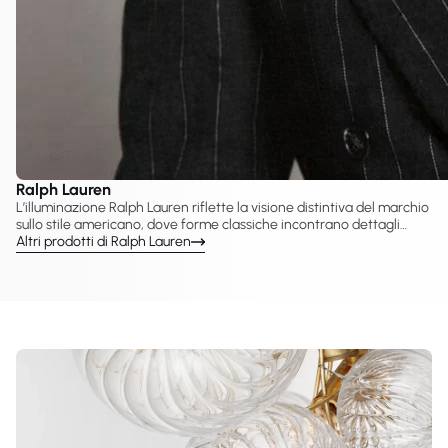
Ralph Lauren
L’illuminazione Ralph Lauren riflette la visione distintiva del marchio
sullo stile americano, dove forme classiche incontrano dettagli
decorativi raffinati. VC Gallery presenta lampade Ralph Lauren
Altri prodotti di Ralph Lauren
create con Visual Comfort & Co., tra cui lampadari, sospensioni,
applique e lampade da tavolo pensate per interni eleganti. Le
collezioni richiamano l’artigianato tradizionale e un’estetica
heritage, conferendo agli spazi residenziali un carattere raffinato e
senza tempo.