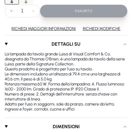
-
+
ESAURITO
RICHIEDI MAGGIORI INFORMAZIONI
RICHIEDI MODIFICHE
DETTAGLI SU
La lampada da tavolo grande Luisa di Visual Comfort & Co,
disegnata da Thomas O'Brien, è una lampada da tavolo della serie
Luisa, parte della Signature Collection.
Questo prodotto è progettato per l'uso su tavolo.
Le dimensioni includono un'altezza di 79,4 cm e una larghezza di
40,6 cm. Il peso è di 5,0 kg.
Potenza massima 60 W. Forma della lampadina: A. Flusso luminoso:
1600 - 2000 lm. Grado di protezione IP: IP20 Classe II.
Numero di prese: 2. Dettagli dell'interruttore: senza chiave con
interruttore di linea.
Adatto per l'uso in soggiorni, sale da pranzo, camere da letto,
ingressi e foyer, corridoi, cucine e uffici.
DIMENSIONI