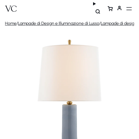
Home
/
Lampade di Design e Illuminazione di Lusso
/
Lampade di design
/