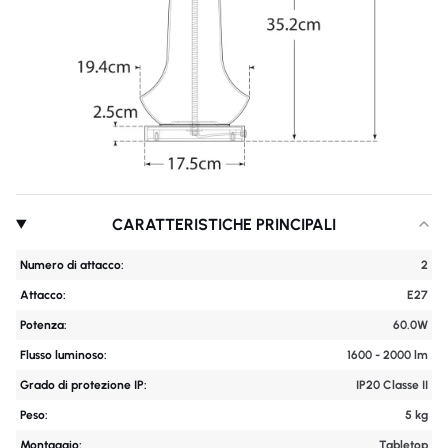
CARATTERISTICHE PRINCIPALI
Numero di attacco:
2
Attacco:
E27
Potenza:
60.0W
Flusso luminoso:
1600 - 2000 lm
Grado di protezione IP:
IP20 Classe II
Peso:
5 kg
Montaggio:
Tabletop