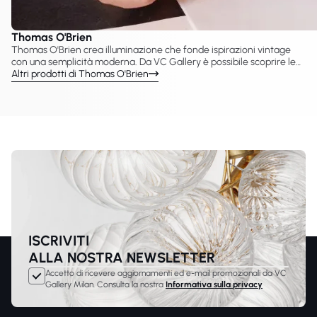
Thomas O'Brien
Thomas O'Brien crea illuminazione che fonde ispirazioni vintage
con una semplicità moderna. Da VC Gallery è possibile scoprire le
lampade Thomas O'Brien sviluppate con Visual Comfort & Co., tra
Altri prodotti di Thomas O'Brien
cui lampadari, sospensioni, applique e lampade da tavolo. Le sue
collezioni reinterpretano spesso forme e materiali classici, creando
soluzioni luminose adatte sia a interni tradizionali sia
contemporanei.
ISCRIVITI
ALLA NOSTRA NEWSLETTER
Accetto di ricevere aggiornamenti ed e-mail promozionali da VC
Gallery Milan. Consulta la nostra
Informativa sulla privacy