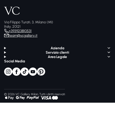
Via Filippo Turati, 3, Milano (MI)
Italy, 20121
+393923810531
team@vcgallery.it
Azienda
Servizio clienti
Area Legale
Social Media
© 2026 VC Gallery Milan, Tutti i diritti riservati