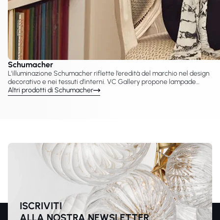
Schumacher
L’illuminazione Schumacher riflette l’eredità del marchio nel design
decorativo e nei tessuti d’interni. VC Gallery propone lampade
Schumacher create con Visual Comfort & Co., tra cui lampadari,
Altri prodotti di Schumacher
applique, sospensioni e lampade da tavolo. Le collezioni
introducono silhouette classiche e dettagli decorativi per interni
eleganti.
ISCRIVITI
ALLA NOSTRA NEWSLETTER