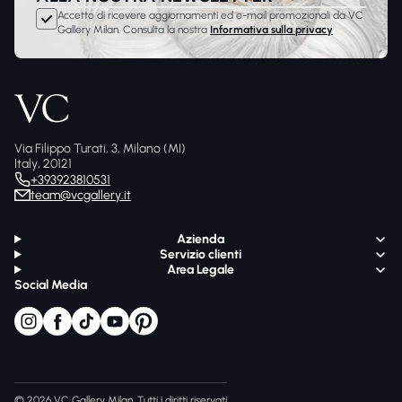
Accetto di ricevere aggiornamenti ed e-mail promozionali da VC
Gallery Milan. Consulta la nostra
Informativa sulla privacy
Via Filippo Turati, 3, Milano (MI)
Italy, 20121
+393923810531
team@vcgallery.it
Azienda
Servizio clienti
Area Legale
Social Media
© 2026 VC Gallery Milan, Tutti i diritti riservati