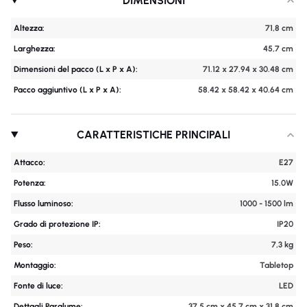
DIMENSIONI
Altezza:
71,8 cm
Larghezza:
45,7 cm
Dimensioni del pacco (L x P x A):
71.12 x 27.94 x 30.48 cm
Pacco aggiuntivo (L x P x A):
58.42 x 58.42 x 40.64 cm
CARATTERISTICHE PRINCIPALI
Attacco:
E27
Potenza:
15.0W
Flusso luminoso:
1000 - 1500 lm
Grado di protezione IP:
IP20
Peso:
7,3 kg
Montaggio:
Tabletop
Fonte di luce:
LED
Dettagli Paralume:
37,5 cm x 45,7 cm x 31,8 cm