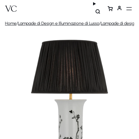
Home
/
Lampade di Design e Illuminazione di Lusso
/
Lampade di design
/