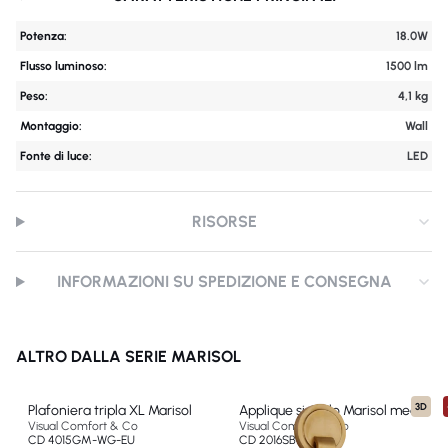
Potenza:
18.0W
Flusso luminoso:
1500 lm
Peso:
4,1 kg
Montaggio:
Wall
Fonte di luce:
LED
RISORSE
INFORMAZIONI SU SPEDIZIONE E CONSEGNA
ALTRO DALLA SERIE MARISOL
3D
Plafoniera tripla XL Marisol
Applique singolo Marisol medio
Visual Comfort & Co
Visual Comfort & Co
CD 4015GM-WG-EU
CD 2016SB-WG-EU