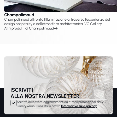
Champalimaud
Champalimaud affronta l’illuminazione attraverso l’esperienza del
design hospitality e dell’atmosfera architettonica. VC Gallery
presenta lampade Champalimaud create con Visual Comfort &
Altri prodotti di Champalimaud
Co., tra cui lampadari, sospensioni, applique e lampade. Le
collezioni enfatizzano materiali raffinati e composizioni equilibrate
per interni sofisticati.
ISCRIVITI
ALLA NOSTRA NEWSLETTER
Accetto di ricevere aggiornamenti ed e-mail promozionali da VC
Gallery Milan. Consulta la nostra
Informativa sulla privacy