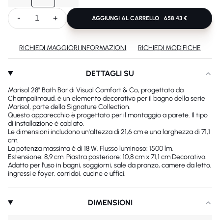
-
+
AGGIUNGI AL CARRELLO
658.43 €
RICHIEDI MAGGIORI INFORMAZIONI
RICHIEDI MODIFICHE
DETTAGLI SU
Marisol 28" Bath Bar di Visual Comfort & Co, progettato da
Champalimaud, è un elemento decorativo per il bagno della serie
Marisol, parte della Signature Collection.
Questo apparecchio è progettato per il montaggio a parete. Il tipo
di installazione è cablato.
Le dimensioni includono un'altezza di 21,6 cm e una larghezza di 71,1
cm.
La potenza massima è di 18 W. Flusso luminoso: 1500 lm.
Estensione: 8,9 cm. Piastra posteriore: 10,8 cm x 71,1 cm Decorativo.
Adatto per l'uso in bagni, soggiorni, sale da pranzo, camere da letto,
ingressi e foyer, corridoi, cucine e uffici.
DIMENSIONI