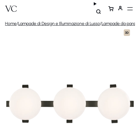
Home
/
Lampade di Design e Illuminazione di Lusso
/
Lampade da parete 
3D