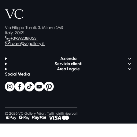
Via Filippo Turati, 3, Milano (MI)
Italy, 20121
+393923810531
team@vcgallery.it
Azienda
Servizio clienti
Area Legale
Social Media
© 2026 VC Gallery Milan, Tutti i diritti riservati