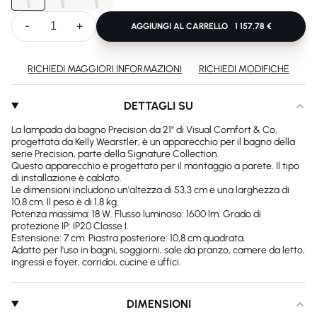
-
+
AGGIUNGI AL CARRELLO
1 157.78 €
RICHIEDI MAGGIORI INFORMAZIONI
RICHIEDI MODIFICHE
DETTAGLI SU
La lampada da bagno Precision da 21" di Visual Comfort & Co,
progettata da Kelly Wearstler, è un apparecchio per il bagno della
serie Precision, parte della Signature Collection.
Questo apparecchio è progettato per il montaggio a parete. Il tipo
di installazione è cablato.
Le dimensioni includono un'altezza di 53,3 cm e una larghezza di
10,8 cm. Il peso è di 1,8 kg.
Potenza massima: 18 W. Flusso luminoso: 1600 lm. Grado di
protezione IP: IP20 Classe I.
Estensione: 7 cm. Piastra posteriore: 10,8 cm quadrata.
Adatto per l'uso in bagni, soggiorni, sale da pranzo, camere da letto,
ingressi e foyer, corridoi, cucine e uffici.
DIMENSIONI