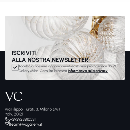
texture e geometrie espressive, introducendo elementi luminosi di
carattere in spazi residenziali e hospitality.
ISCRIVITI
ALLA NOSTRA NEWSLETTER
Accetto di ricevere aggiornamenti ed e-mail promozionali da VC
Gallery Milan. Consulta la nostra
Informativa sulla privacy
Via Filippo Turati, 3, Milano (MI)
Italy, 20121
+393923810531
team@vcgallery.it