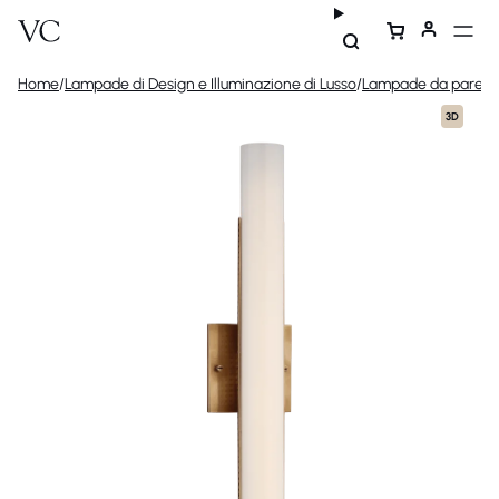
Home
/
Lampade di Design e Illuminazione di Lusso
/
Lampade da parete 
3D