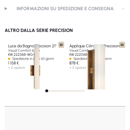
INFORMAZIONI SU SPEDIZIONE E CONSEGNA
ALTRO DALLA SERIE PRECISION
3D
3D
Luce da Bagno Precision 21"
Applique Cilindrica Precision
Visual Comfort & Co
Visual Comfort & Co
KW 2223AB-WG-EU
KW 2220AB-WG-EU
Spedizione in oltre 60 giorni
Spedizione in 14-30 giorni
1 158 €
878 €
+ 2 opzioni
+ 2 opzioni