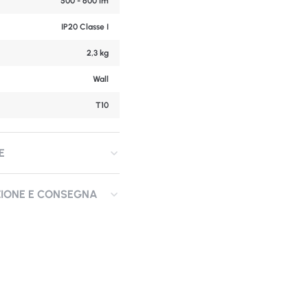
500 - 600 lm
IP20 Classe I
2,3 kg
Wall
T10
E
ZIONE E CONSEGNA