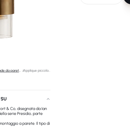
Lampade da parete di design
/
Applique piccola Presidio
 SU
fort & Co, disegnata da Ian
lla serie Presidio, parte
ontaggio a parete. Il tipo di