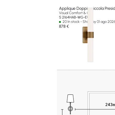
Applique Doppia piccola Presid
Visual Comfort & Co
S 2164HAB-WG-EU
20 In stock - Ships by 01 ago 202
878 €