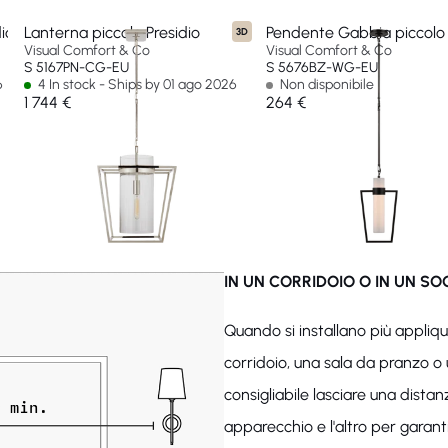
io
Lanterna piccola Presidio
Pendente Gabbia piccolo 
3D
Visual Comfort & Co
Visual Comfort & Co
S 5167PN-CG-EU
S 5676BZ-WG-EU
6
4 In stock - Ships by 01 ago 2026
Non disponibile
1 744 €
264 €
IN UN CORRIDOIO O IN UN S
Quando si installano più appliq
corridoio, una sala da pranzo o 
consigliabile lasciare una dist
apparecchio e l'altro per garant