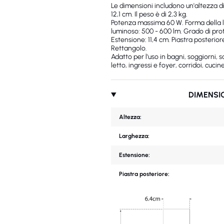
Le dimensioni includono un'altezza d
12,1 cm. Il peso è di 2,3 kg.
Potenza massima 60 W. Forma della l
luminoso: 500 - 600 lm. Grado di prote
Estensione: 11,4 cm. Piastra posteriore
Rettangolo.
Adatto per l'uso in bagni, soggiorni,
letto, ingressi e foyer, corridoi, cucine
DIMENSI
Altezza:
Larghezza:
Estensione:
Piastra posteriore: