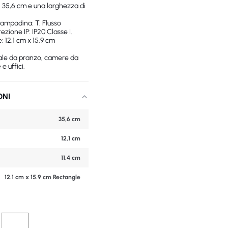
i 35,6 cm e una larghezza di
ampadina: T. Flusso
zione IP: IP20 Classe I.
: 12,1 cm x 15,9 cm
 sale da pranzo, camere da
 e uffici.
ONI
35,6 cm
12,1 cm
11.4 cm
12.1 cm x 15.9 cm Rectangle