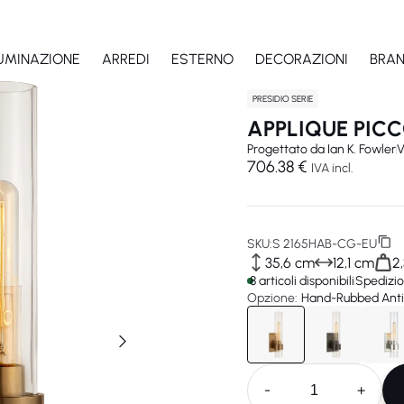
LUMINAZIONE
ARREDI
ESTERNO
DECORAZIONI
BRA
PRESIDIO SERIE
APPLIQUE PICC
Progettato da
Ian K. Fowler
V
706.38 €
IVA incl.
SKU:
S 2165HAB-CG-EU
35,6 cm
12,1 cm
2
8 articoli disponibili
Spedizio
Opzione:
Hand-Rubbed Antiq
-
+