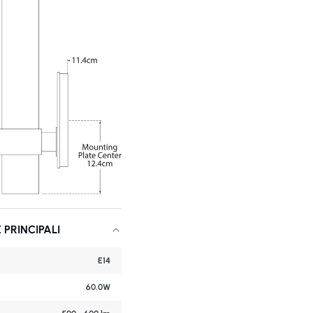
 PRINCIPALI
E14
60.0W